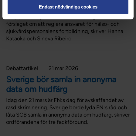
fortbildningen
Endast nödvändiga cookies
Vi uppmanar sjukvårdsministern att gå vidare med
förslaget om att reglera ansvaret för hälso- och
sjukvårdspersonalens fortbildning, skriver Hanna
Kataoka och Sineva Ribeiro.
Debattartikel
21 mar 2026
Sverige bör samla in anonyma
data om hudfärg
Idag den 21 mars är FN:s dag för avskaffandet av
rasdiskriminering. Sverige borde lyda FN:s råd och
låta SCB samla in anonyma data om hudfärg, skriver
ordförandena för tre fackförbund.