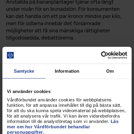
Anställda på bananplantager tjänar ofta långt
under nivån för en levnadslön. För konsumenten
kan det handla om ett par kronor mindre per kilo,
men för odlarna innebär det försämrade
möjligheter att få sina mänskliga rättigheter
tillgodosedda, debattörerna.
Debattartikel
09 maj 2026
Samtycke
Information
Om
Vi sa nej till angiveri då och vi
säger nej igen
Vi använder cookies
När förslaget om en angiverilag först
Vårdförbundet använder cookies för webbplatsens
presenterades möttes det av ett brett motstånd
funktion, för att anpassa innehållet till dig på bästa sätt,
för att du ska kunna spela videomaterial på webbplatsen,
från hela samhället. Lärare, socialsekreterare,
för att analysera vår trafik. Vi kan även vidarebefordra
vårdpersonal, jurister, forskare, fackförbund och
information till de analysföretag som vi använder.
Läs
civilsamhällesorganisationer från hela landet slog
mer om hur Vårdförbundet behandlar
personuppgifter.