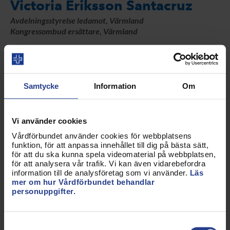
Victoria Eriksson Santacruz
Avdelningsstyrelse ledamot, Värmland
Kongressombud ersättare, Värmland
Logga in för att se kontaktuppgifter
Samtycke
Information
Om
Elin Jibbefors
Avdelningsstyrelse ledamot, Värmland
Vi använder cookies
Logga in för att se kontaktuppgifter
Vårdförbundet använder cookies för webbplatsens
funktion, för att anpassa innehållet till dig på bästa sätt,
för att du ska kunna spela videomaterial på webbplatsen,
för att analysera vår trafik. Vi kan även vidarebefordra
information till de analysföretag som vi använder.
Läs
mer om hur Vårdförbundet behandlar
Ann-Britt Jonsson
personuppgifter.
Avdelningsstyrelse ledamot, Värmland
Kongressombud, Värmland
Samtyckesval