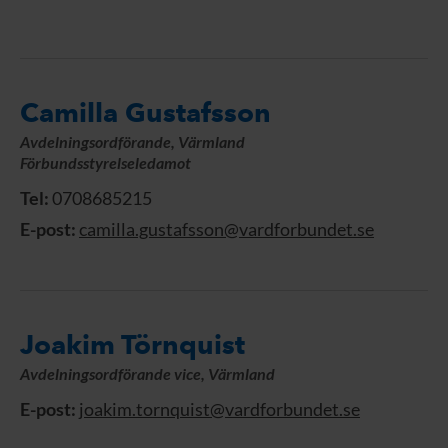
Camilla Gustafsson
Avdelningsordförande, Värmland
Förbundsstyrelseledamot
Tel:
0708685215
E-post:
camilla.gustafsson@vardforbundet.se
Joakim Törnquist
Avdelningsordförande vice, Värmland
E-post:
joakim.tornquist@vardforbundet.se