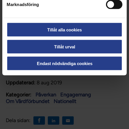
Marknadsföring
Granskar egna miljöarbetet (artikel i
Vårdfokus)
Tillåt alla cookies
Miljödiplom
Tillåt urval
Miljöpolicy
Endast nödvändiga cookies
Uppdaterad:
8 aug 2019
Kategorier:
Påverkan
Engagemang
Om Vårdförbundet
Nationellt
Dela sidan: