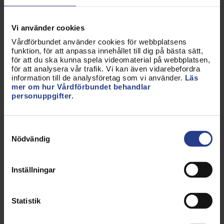
Rutiner och utökade möjligheter för
källsortering, återvinning och återbruk.
Datorer och bildskärmar miljöklassade enligt
Vi använder cookies
TCO Certified
Vårdförbundet använder cookies för webbplatsens
Årlig kemikalieinventering och reducerad
funktion, för att anpassa innehållet till dig på bästa sätt,
användning av kemiska produkter genom
för att du ska kunna spela videomaterial på webbplatsen,
övergång till miljömärkta alternativ
för att analysera vår trafik. Vi kan även vidarebefordra
Hållbarhetsarbetet är integrerat i
information till de analysföretag som vi använder.
Läs
mer om hur Vårdförbundet behandlar
verksamhetsplanering, verksamhetsuppföljning
personuppgifter.
och budgetprocess
Samtyckesval
Hör av dig
Nödvändig
Har du tips på fler åtgärder som kan minska vår
miljöpåverkan? Kontakta oss gärna
Inställningar
på fairunion@vardforbundet.se.
Statistik
RELATERAD INFORMATION