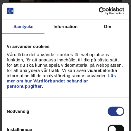
Se presentationen från Vårdförbundspriset 2016
Maria Hogenäs om
Samtycke
Information
Om
Födelsehusets Doula &
Kulturtolk
Vi använder cookies
Vårdförbundet använder cookies för webbplatsens
funktion, för att anpassa innehållet till dig på bästa sätt,
för att du ska kunna spela videomaterial på webbplatsen,
för att analysera vår trafik. Vi kan även vidarebefordra
information till de analysföretag som vi använder.
Läs
mer om hur Vårdförbundet behandlar
personuppgifter.
Samtyckesval
Nödvändig
Forskning
GPCC - Forskning om
Inställningar