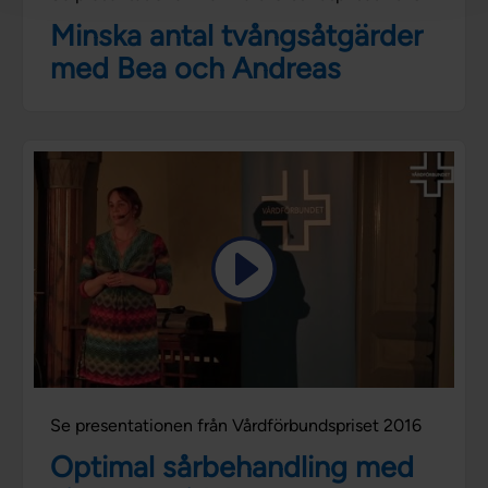
Minska antal tvångsåtgärder
med Bea och Andreas
Se presentationen från Vårdförbundspriset 2016
Optimal sårbehandling med