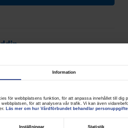
Förtroendevald
Student
Chef
ddin
alland
and
Information
in@vardforbundet.se
s för webbplatsens funktion, för att anpassa innehållet till dig på
webbplatsen, för att analysera vår trafik. Vi kan även vidarebefor
er.
Läs mer om hur Vårdförbundet behandlar personuppgifte
Pellby
alland
Inställningar
Statistik