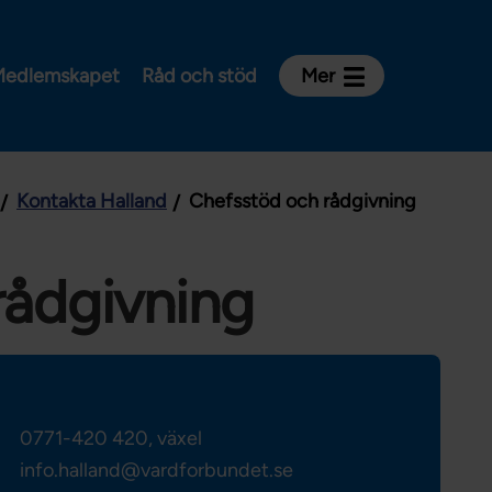
edlemskapet
Råd och stöd
Mer
Kontakt
Avdelningar och riksklubbar
Kontakta Halland
Chefsstöd och rådgivning
Om Vårdförbundet
Press
Aktiviteter och utbildningar
rådgivning
För dig som är:
Sjuksköterska
Barnmorska
Röntgensjuksköterska
0771-420 420, växel
Biomedicinsk analytiker
info.halland@vardforbundet.se