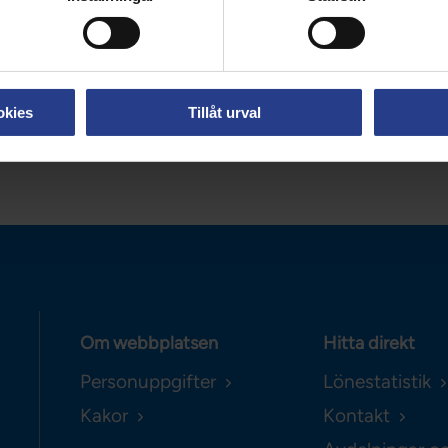
 Halland
llby@vardforbundet.se
okies
Tillåt urval
Om webbplatsen
Hitta direkt
Personuppgifter
Lönestatistik
Kakor
Kontakt