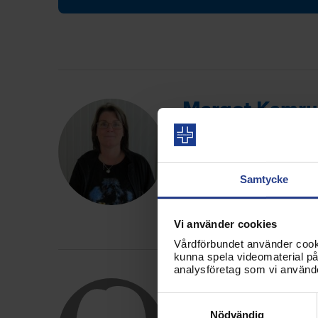
Margot Kamru
Chefsstöd och rådgivning, H
Avdelningsordförande, Hall
Kongressombud, Halland
Samtycke
Tel:
035144744
E-post:
margot.kamrudd
Vi använder cookies
Vårdförbundet använder cookie
kunna spela videomaterial på 
analysföretag som vi använd
Linnea Player 
Samtyckesval
Chefsstöd och rådgivning, H
Nödvändig