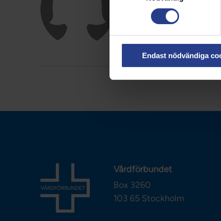
Avdelningsordförande vice,
Kongressombud, Halland
E-post:
linnea.player.pe
Endast nödvändiga co
Vårdförbundet
Box 3260
103 65
Stockholm