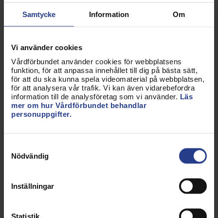
31 jan 2025
Samtycke
Information
Om
Vårdförbundet begränsar sitt svar till de delar av
delbetänkandet som avser hälso- och sjukvård.
Förbundet är positivt till att den föreslagna nya
Vi använder cookies
generella sekretessbrytande bestämmelsen inte
ska gälla inom hälso- och sjuk-vården.
Vårdförbundet använder cookies för webbplatsens
funktion, för att anpassa innehållet till dig på bästa sätt,
för att du ska kunna spela videomaterial på webbplatsen,
för att analysera vår trafik. Vi kan även vidarebefordra
information till de analysföretag som vi använder.
Läs
mer om hur Vårdförbundet behandlar
Remissvar
personuppgifter.
Ett starkare skydd för
offentliganställda mot våld, hot
Samtyckesval
och trakasserier (SOU 2024:1)
Nödvändig
18 apr 2024
Vårdförbundet tillstyrker i huvudsak utredningens
Inställningar
förslag. Förbundet anser att utredningen borde ha
föreslagit att brottet förolämpning mot tjänsteman
även ska omfatta utövare av samhällsnyttiga
Statistik