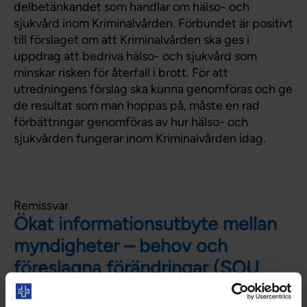
delbetänkandet som handlar om hälso- och
sjukvård inom Kriminalvården. Förbundet är positivt
till förslaget om att Kriminalvården ska ges i
uppdrag att bedriva hälso- och sjukvård som
minskar risken för återfall i brott. För att
utredningens förslag ska kunna genomföras och ge
de resultat som man hoppas på, måste en rad
förbättringar genomföras av hur hälso- och
sjukvården fungerar inom Kriminalvården idag.
Remissvar
Ökat informationsutbyte mellan
myndigheter – behov och
föreslagna förändringar (SOU
2024: 63)