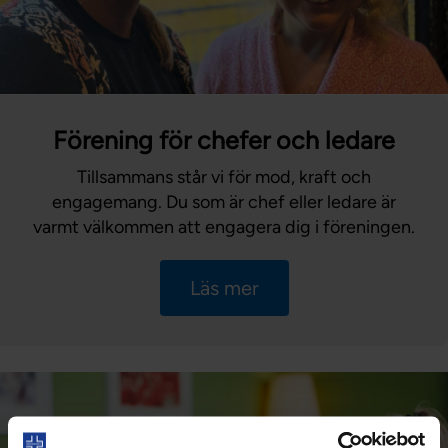
Förening för chefer och ledare
Tillsammans står vi för mod, kraft och
engagemang. Du som är chef eller ledare är
varmt välkommen att engagera dig i föreningen.
Läs mer