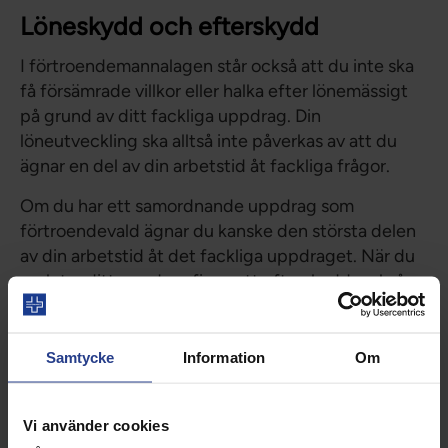
Löneskydd och efterskydd
I förtroendemannalagen står också att du inte ska
få försämrade villkor eller halka efter lönemässigt
på grund av ditt fackliga uppdrag. Din
löneutveckling ska alltså inte påverkas av att du
ägnar en del av din arbetstid åt fackliga frågor.
Om du har ett samordnande uppdrag som
förtroendevald ägnar du kanske den största delen
av din arbetstid åt det fackliga uppdraget. När du
avslutar ditt uppdrag finns ett efterskydd, också
det reglerat i lagen. Där står att du har rätt till
samma eller likvärdiga anställningsvillkor som du
hade före ditt fackliga uppdraget.
Samtycke
Information
Om
Rättigheter för skyddsombud
Vi använder cookies