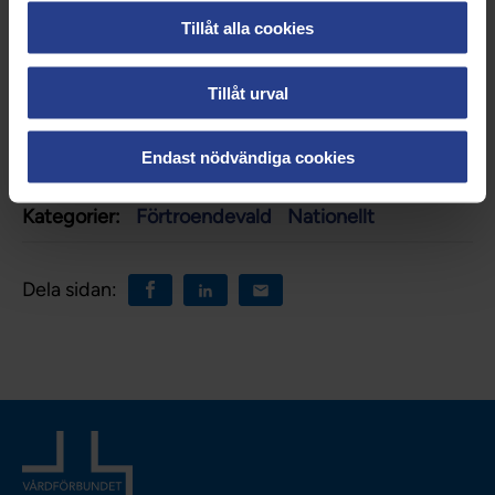
Förtroendemannalagen
Tillåt alla cookies
Arbetsmiljöverket
Tillåt urval
Endast nödvändiga cookies
Uppdaterad:
15 sep 2022
Kategorier:
Förtroendevald
Nationellt
Dela sidan: