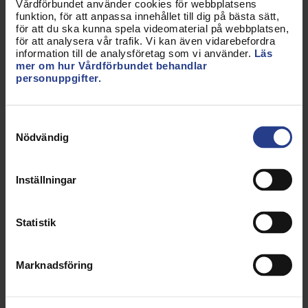
Rätt att ta del av handlingar och få de
Vårdförbundet använder cookies för webbplatsens
funktion, för att anpassa innehållet till dig på bästa sätt,
upplysningar som behövs för uppdraget.
för att du ska kunna spela videomaterial på webbplatsen,
Rätt att yttra sig i arbetsmiljöfrågor.
för att analysera vår trafik. Vi kan även vidarebefordra
Rätt till utbildning för uppdraget.
information till de analysföretag som vi använder.
Läs
Rätt till ledighet för uppdraget.
mer om hur Vårdförbundet behandlar
personuppgifter.
Läs mer om dina befogenheter och rättigheter som
skyddsombud
.
Samtyckesval
Nödvändig
LAGAR SOM PÅVERKAR
Inställningar
Statistik
Arbetsmiljölagen
Arbetstidslagen
Marknadsföring
Diskrimineringslagen