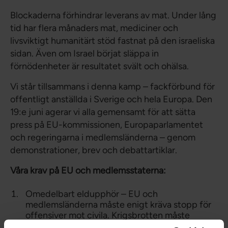
Blockaderna förhindrar leverans av mat. Under lång
tid har flera månaders mat, mediciner och
livsviktigt humanitärt stöd fastnat på den israeliska
sidan. Även om Israel börjat släppa in
förnödenheter är resultatet svält och ohälsa.
Vi står tillsammans i denna kamp – fackförbund för
offentligt anställda i Sverige och hela Europa. Den
19:e juni agerar vi alla gemensamt för att sätta
press på EU-kommissionen, Europaparlamentet
och regeringarna i medlemsländerna – genom
demonstrationer, brev och debattartiklar.
Våra krav på EU och medlemsstaterna:
Omedelbart eldupphör – EU och
medlemsländerna måste enigt kräva stopp för
offensiver mot civila. Krigsbrotten måste
fördömas tydligare.