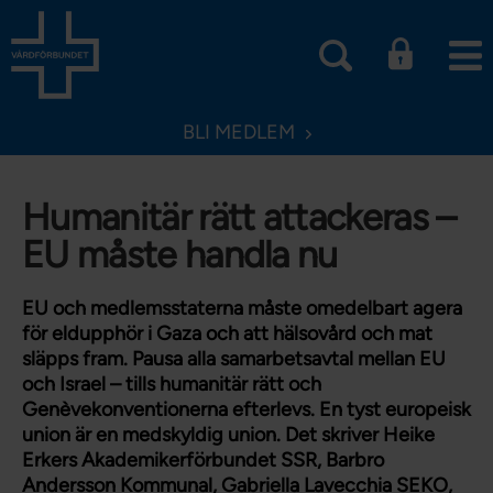
BLI MEDLEM
Humanitär rätt attackeras –
EU måste handla nu
EU och medlemsstaterna måste omedelbart agera
för eldupphör i Gaza och att hälsovård och mat
släpps fram. Pausa alla samarbetsavtal mellan EU
och Israel – tills humanitär rätt och
Genèvekonventionerna efterlevs. En tyst europeisk
union är en medskyldig union. Det skriver Heike
Erkers Akademikerförbundet SSR, Barbro
Andersson Kommunal, Gabriella Lavecchia SEKO,