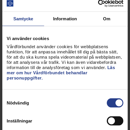
Skyddad passage för humanitär personal – med
diplomatiska garantier så att all humanitär hjälp
når fram.
Samtycke
Information
Om
Säkerställ att hälso- och sjukvårdens
medarbetare kan arbeta för att rädda liv enligt
internationella konventioner och att de skyddas
Vi använder cookies
under sitt arbete.
Vårdförbundet använder cookies för webbplatsens
Återuppta UNRWA-stödet – och säkerställa att
funktion, för att anpassa innehållet till dig på bästa sätt,
humanitära hjälpinsatser når de mest utsatta.
för att du ska kunna spela videomaterial på webbplatsen,
Pausa alla samarbetsavtal mellan EU och Israel
för att analysera vår trafik. Vi kan även vidarebefordra
– tills humanitär rätt och
information till de analysföretag som vi använder.
Läs
Genèvekonventionerna efterlevs.
mer om hur Vårdförbundet behandlar
personuppgifter.
Att vägra återuppta UNRWA-stödet medan EU
accepterar fortsatta övergrepp är ett svek.
Samtyckesval
UNRWA är världens främsta humanitära nätverk i
Nödvändig
Gaza – det är avgörande för att möta
befolkningens basala behov. Att stoppa stödet är
Inställningar
ett politiskt slag under bältet mot civila.