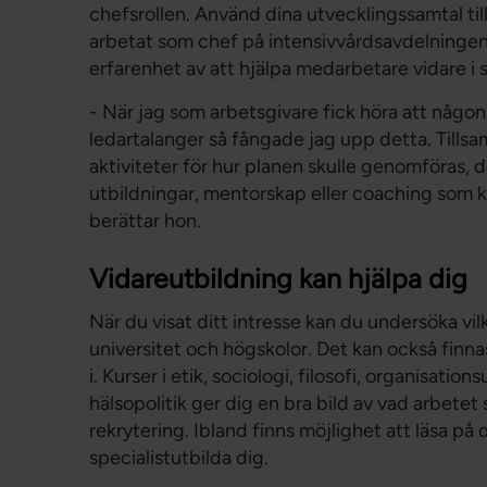
chefsrollen. Använd dina utvecklingssamtal til
arbetat som chef på intensivvårdsavdelningen 
erfarenhet av att hjälpa medarbetare vidare i si
- När jag som arbetsgivare fick höra att någon 
ledartalanger så fångade jag upp detta. Tills
aktiviteter för hur planen skulle genomföras,
utbildningar, mentorskap eller coaching som k
berättar hon.
Vidareutbildning kan hjälpa dig
När du visat ditt intresse kan du undersöka vil
universitet och högskolor. Det kan också finna
i. Kurser i etik, sociologi, filosofi, organisat
hälsopolitik ger dig en bra bild av vad arbete
rekrytering. Ibland finns möjlighet att läsa på 
specialistutbilda dig.