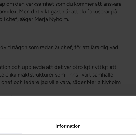
nskap om den verksamhet som du kommer att ansvara
komplex. Men det viktigaste är att du fokuserar på
bli chef, säger Merja Nyholm.
edvid någon som redan är chef, för att lära dig vad
ation och upplevde att det var otroligt nyttigt att
e olika maktstrukturer som finns i vårt samhälle
 chef och ledare jag ville vara, säger Merja Nyholm.
nande
evs ofta som roligt. Med ett större ansvar kan du
g och resultat. Det finns ständiga utmaningar att
påverka och förbättra förutsättningarna i vården kan
Information
na utmaningar.