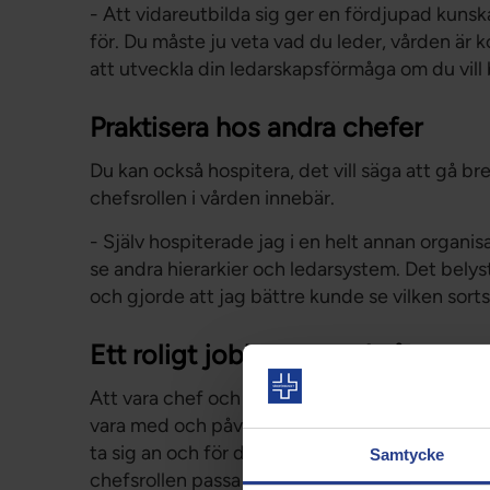
- Att vidareutbilda sig ger en fördjupad ku
för. Du måste ju veta vad du leder, vården är 
att utveckla din ledarskapsförmåga om du vill 
Praktisera hos andra chefer
Du kan också hospitera, det vill säga att gå br
chefsrollen i vården innebär.
- Själv hospiterade jag i en helt annan organis
se andra hierarkier och ledarsystem. Det belyst
och gjorde att jag bättre kunde se vilken sorts
Ett roligt jobb, men också utma
Att vara chef och leda vårdens utveckling uppl
vara med och påverka din avdelnings utvecklin
ta sig an och för dig som har en drivkraft att 
Samtycke
chefsrollen passa bra. Men rollen har också si