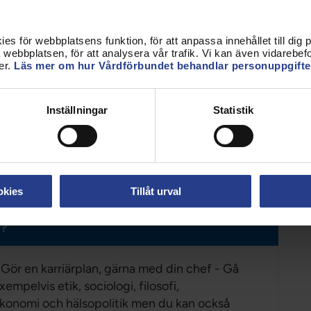
r till att du får tydliga befogenheter att verka inom.
att du kan koncentrera dig på att leda vården och
s för webbplatsens funktion, för att anpassa innehållet till dig på
webbplatsen, för att analysera vår trafik. Vi kan även vidarebefor
r tillräckliga resurser, lyft frågan till din närmaste
er.
Läs mer om hur Vårdförbundet behandlar personuppgifte
ymme, uppmanar Merja Nyholm.
Inställningar
Statistik
sammans med vårdtagare och medarbetare. Det är
serat och utveckla överblicksförmågan som gör att
ja Nyholm.
okies
Tillåt urval
F?
 Gör en karriärplan, gärna med din chef - Gå
empelvis etik, sociologi, filosofi,
ekonomi och hälsopolitik men du kan också