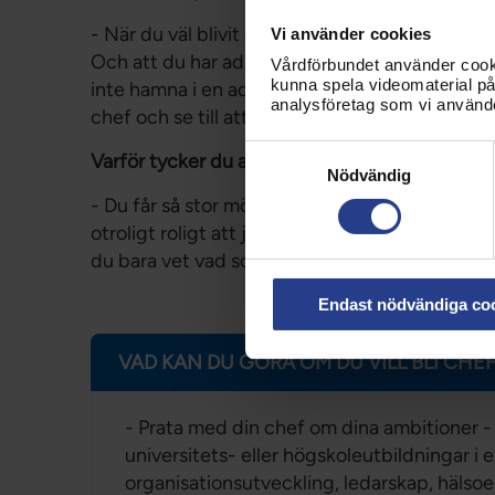
- När du väl blivit chef är det viktigt att du se
Vi använder cookies
Och att du har administrativa stödresurser så 
Vårdförbundet använder cookie
kunna spela videomaterial på 
inte hamna i en administrativ fälla. Om du inte få
analysföretag som vi använd
chef och se till att du får rätt handlingsutr
Samtyckesval
Varför tycker du att man ska bli chef?
Nödvändig
- Du får så stor möjlighet att förbättra till
otroligt roligt att jobba målinriktat och foku
du bara vet vad som behöver göras, säger Mer
Endast nödvändiga co
VAD KAN DU GÖRA OM DU VILL BLI CHE
- Prata med din chef om dina ambitioner -
universitets- eller högskoleutbildningar i ex
organisationsutveckling, ledarskap, hälso