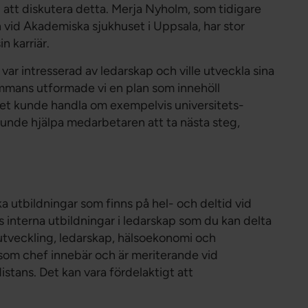
l att diskutera detta. Merja Nyholm, som tidigare
vid Akademiska sjukhuset i Uppsala, har stor
n karriär.
var intresserad av ledarskap och ville utveckla sina
ammans utformade vi en plan som innehöll
 det kunde handla om exempelvis universitets-
unde hjälpa medarbetaren att ta nästa steg,
ka utbildningar som finns på hel- och deltid vid
s interna utbildningar i ledarskap som du kan delta
ionsutveckling, ledarskap, hälsoekonomi och
t som chef innebär och är meriterande vid
distans. Det kan vara fördelaktigt att