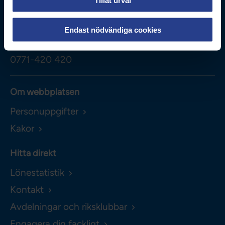
Tillåt urval
Besöksadress
Adolf Fredriks Kyrkogata 11
Endast nödvändiga cookies
Kontakta oss
0771-420 420
Om webbplatsen
Personuppgifter
Kakor
Hitta direkt
Lönestatistik
Kontakt
Avdelningar och riksklubbar
Engagera dig fackligt