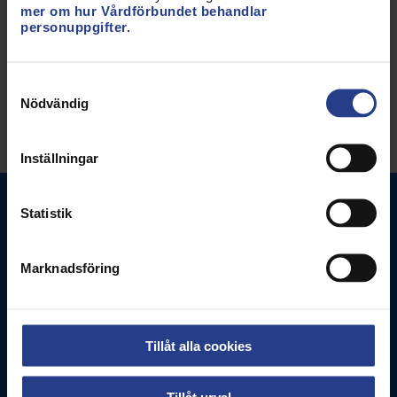
mer om hur Vårdförbundet behandlar
Uppdaterad:
2 okt 2025
personuppgifter.
Samtyckesval
Dela sidan:
Nödvändig
Inställningar
Statistik
Marknadsföring
Vårdförbundet
Box 3260
Tillåt alla cookies
103 65
Stockholm