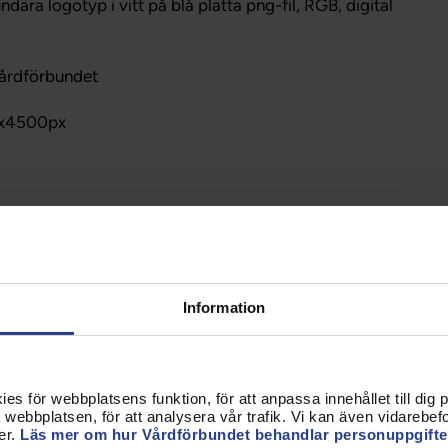
ära logotyp i vitt på blå platta png-fil, RGB, digital
årdförbundet
x4500px
Information
ype png-fil, RGB, digital användning
s för webbplatsens funktion, för att anpassa innehållet till dig på
webbplatsen, för att analysera vår trafik. Vi kan även vidarebefor
årdförbundet
er.
Läs mer om hur Vårdförbundet behandlar personuppgifte