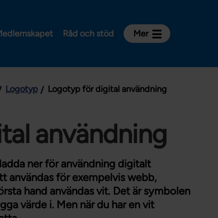
edlemskapet
Råd och stöd
Mer
Kontakt
Avdelningar och riksklubbar
Logotyp
Logotyp för digital användning
Om Vårdförbundet
Press
Aktiviteter och utbildningar
ital användning
För dig som är:
Sjuksköterska
ladda ner för användning digitalt
Barnmorska
 Att användas för exempelvis webb,
örsta hand användas vit. Det är symbolen
Röntgensjuksköterska
ygga värde i. Men när du har en vit
Biomedicinsk analytiker