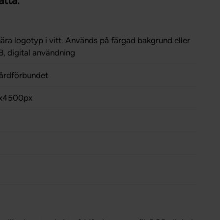
atta.
Förtroendevald
Student
Chef
ra logotyp i vitt. Används på färgad bakgrund eller
GB, digital användning
årdförbundet
x4500px