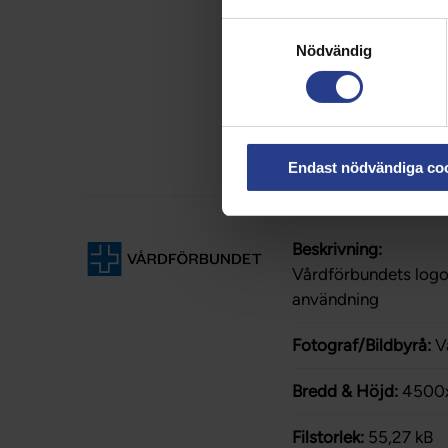
Bredd & Höjd:
4500
Samtyckesval
Nödvändig
Filstorlek:
51,29 kB
Ladda hem bild
Endast nödvändiga co
Beskrivning:
Vårdförbundets logot
användning
Fotograf/Bildbyrå:
V
Bredd & Höjd:
4500
Filstorlek:
55,27 kB