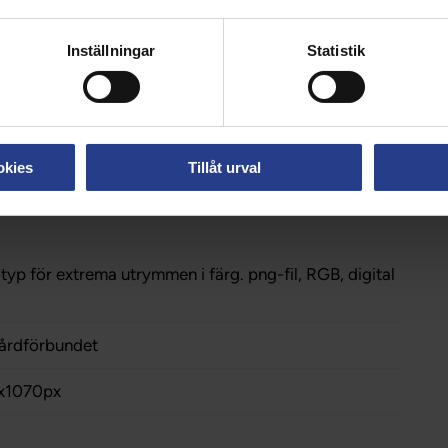
x1070px
Inställningar
Statistik
okies
Tillåt urval
yp för extrema utrymmen i färg. png-fil, RGB, digital
årdförbundet
x1070px