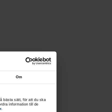
Om
 bästa sätt, för att du ska
dra information till de
r.