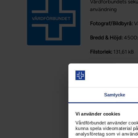
Vårdförbundets sekund
användning
Fotograf/Bildbyrå:
V
Bredd & Höjd:
4500
Filstorlek:
131,61 kB
Ladda hem bild
Samtycke
Beskrivning:
Vi använder cookies
Vårdförbundets logot
Vårdförbundet använder cookie
kunna spela videomaterial på 
Fotograf/Bildbyrå:
V
analysföretag som vi använd