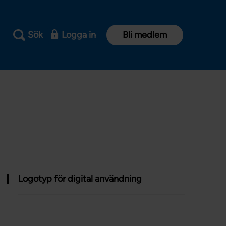
Sök
Logga in
Bli medlem
Logotyp för digital användning