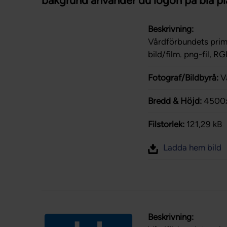
bakgrund använder du logon på blå pl
Beskrivning:
Vårdförbundets primä
bild/film. png-fil, R
Fotograf/Bildbyrå:
V
Bredd & Höjd:
4500
Filstorlek:
121,29 kB
Ladda hem bild
Beskrivning: