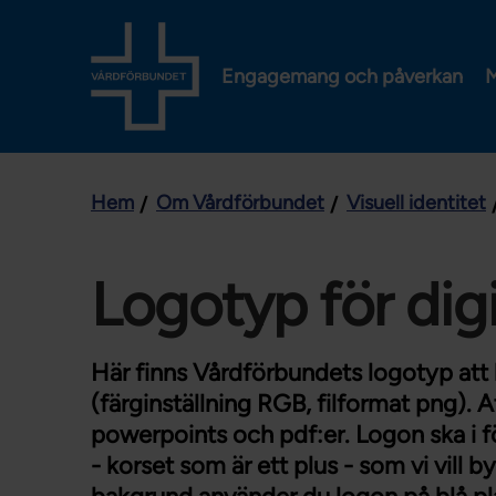
Engagemang och påverkan
M
Hem
Om Vårdförbundet
Visuell identitet
Logotyp för dig
Här finns Vårdförbundets logotyp att 
(färginställning RGB, filformat png).
powerpoints och pdf:er. Logon ska i f
- korset som är ett plus - som vi vill b