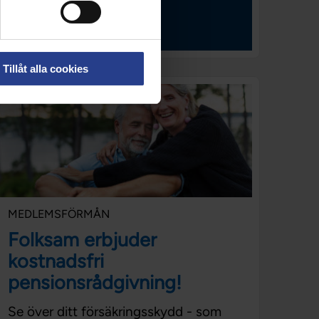
Aktivitetsportalen
Tillåt alla cookies
MEDLEMSFÖRMÅN
Folksam erbjuder
kostnadsfri
pensionsrådgivning!
Se över ditt försäkringsskydd - som