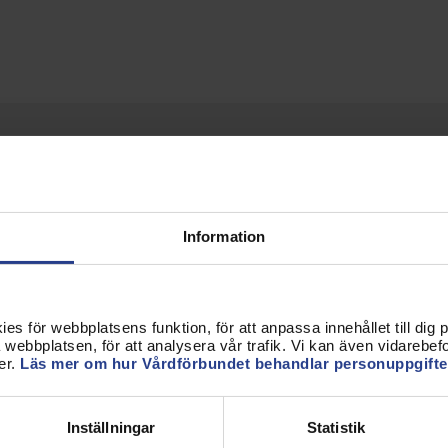
GILLA OSS PÅ FACEBOOK!
Var snäll och
godkänn marknadsföring-
cookies
för att se facebookflödet.
Information
s för webbplatsens funktion, för att anpassa innehållet till dig på
webbplatsen, för att analysera vår trafik. Vi kan även vidarebefor
er.
Läs mer om hur Vårdförbundet behandlar personuppgifte
Inställningar
Statistik