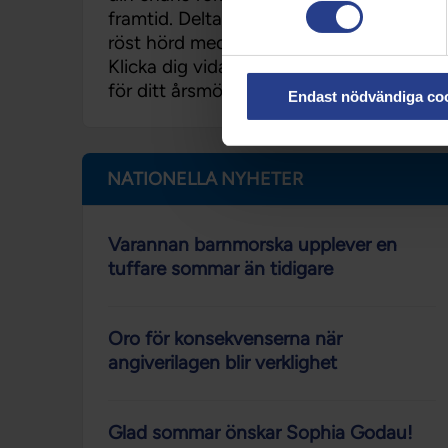
framtid. Delta, inspireras och gör din
röst hörd med andra medlemmar.
Klicka dig vidare för att hitta datumet
för ditt årsmöte.
Endast nödvändiga co
NATIONELLA NYHETER
Varannan barnmorska upplever en
tuffare sommar än tidigare
Oro för konsekvenserna när
angiverilagen blir verklighet
Glad sommar önskar Sophia Godau!