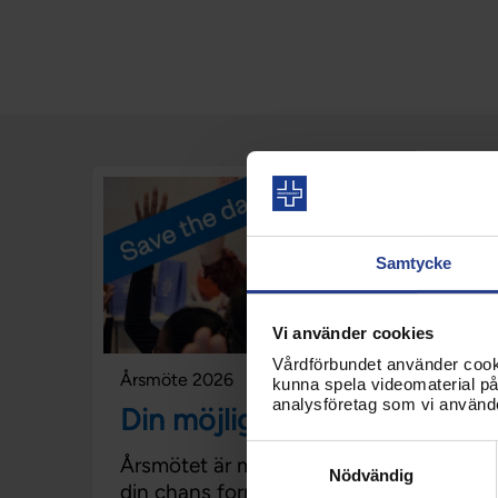
Samtycke
Vi använder cookies
Vårdförbundet använder cookie
Årsmöte 2026
kunna spela videomaterial på 
analysföretag som vi använd
Din möjlighet att påverka!
Samtyckesval
Årsmötet är mer än ett möte, det är
Nödvändig
din chans forma Vårdförbundets