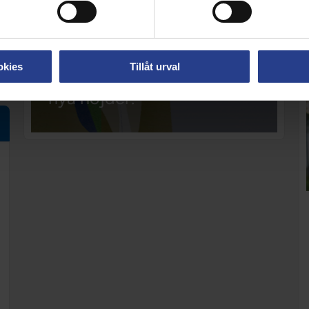
okies
Tillåt urval
Digital guide: Ta din lön till
nya höjder!