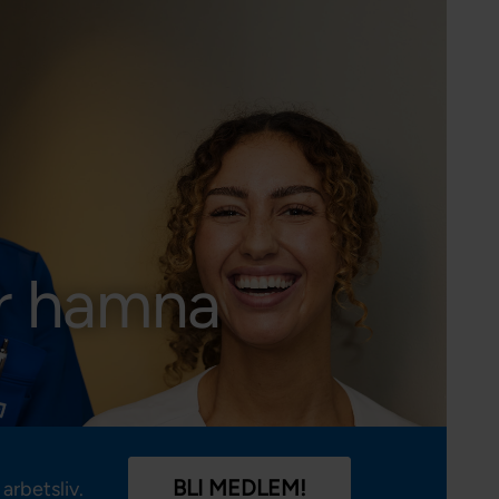
Förtroendevald
Student
Chef
är hamna
BLI MEDLEM!
arbetsliv.