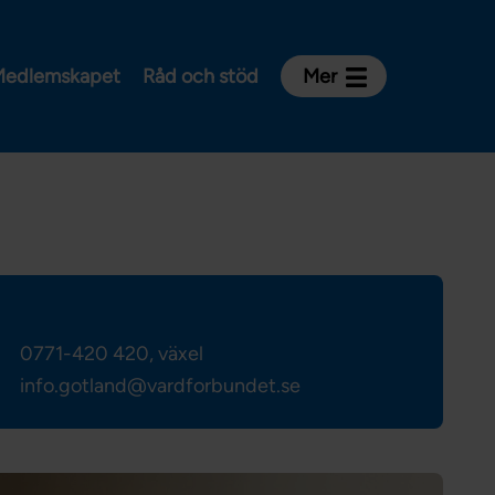
edlemskapet
Råd och stöd
Mer
Kontakt
Avdelningar och riksklubbar
Om Vårdförbundet
Press
Aktiviteter och utbildningar
För dig som är:
0771-420 420, växel
Sjuksköterska
info.gotland@vardforbundet.se
Barnmorska
Röntgensjuksköterska
Biomedicinsk analytiker