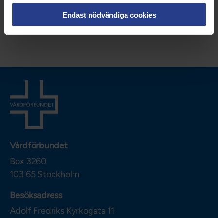
1
2
Endast nödvändiga cookies
Nästa
Vårdförbundet
Box 3260
103 65
Stockholm
Besöksadress
Adolf Fredriks Kyrkogata 11