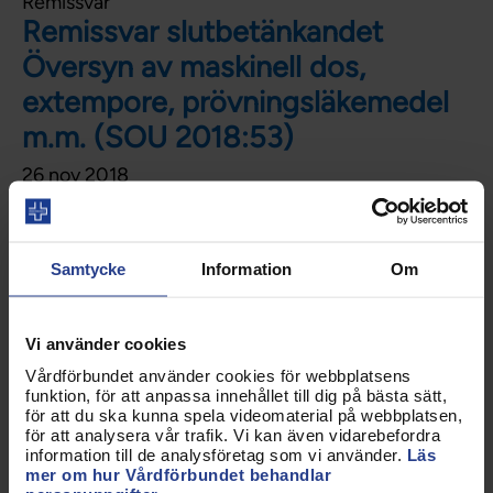
Remissvar
Remissvar slutbetänkandet
Översyn av maskinell dos,
extempore, prövningsläkemedel
m.m. (SOU 2018:53)
26 nov 2018
Vårdförbundet har beretts tillfälle att yttra sig över
slutbetänkandet. Förbundets remissvar begränsar
sig till förslagen om maskinell dos.
Samtycke
Information
Om
Vi använder cookies
Remissvar
Vårdförbundet använder cookies för webbplatsens
Ett ordnat mottagande
funktion, för att anpassa innehållet till dig på bästa sätt,
för att du ska kunna spela videomaterial på webbplatsen,
05 sep 2018
för att analysera vår trafik. Vi kan även vidarebefordra
Vårdförbundets svar begränsar sig till frågor om
information till de analysföretag som vi använder.
Läs
mer om hur Vårdförbundet behandlar
hälso- och sjukvård för asylsökande m.fl.