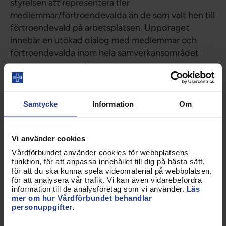
styrelsen att representera fler
medlemmar/förtroendevalda än de som valt hen till
förtroendevald på arbetsplatsen. Uppdraget
innebär en utökad dialog med medlemmar och
förtroendevalda inom hela samverkansområdet
som man representerar.
Delegering till förtroendevald på arbetsplatsen för
uppdrag i samverkan utfärdas och protokollförs av
Samtycke
Information
Om
styrelsen och med denna delegering får
förtroendevald på arbetsplatsen mandat att
förhandla för medlemmar som omfattas av
Vi använder cookies
samverkansuppdraget”.
Vårdförbundet använder cookies för webbplatsens
funktion, för att anpassa innehållet till dig på bästa sätt,
för att du ska kunna spela videomaterial på webbplatsen,
Uppdaterad:
5 mar 2020
för att analysera vår trafik. Vi kan även vidarebefordra
information till de analysföretag som vi använder.
Läs
mer om hur Vårdförbundet behandlar
Dela sidan:
personuppgifter.