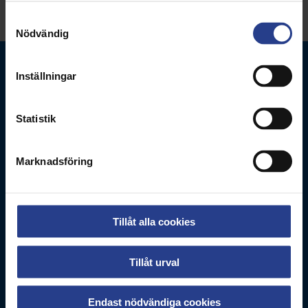
Samtyckesval
Nödvändig
Inställningar
Statistik
Vårdförbundet
Marknadsföring
Box 3260
103 65
Stockholm
Besöksadress
Tillåt alla cookies
Adolf Fredriks Kyrkogata 11
Tillåt urval
Kontakta oss
0771-420 420
Endast nödvändiga cookies