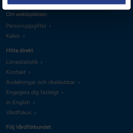
Om webbplatsen
Personuppgifter
Kakor
Hitta direkt
Lönestatistik
Kontakt
Avdelningar och riksklubbar
Engagera dig fackligt
In English
Vårdfokus
Följ Vårdförbundet