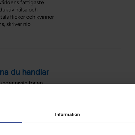
 världens fattigaste
duktiv hälsa och
als flickor och kvinnor
s, skriver nio
na du handlar
under nivån för en
m ett par kronor mindre
de möjligheter att få
ttörerna.
Information