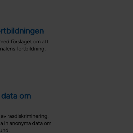
ortbildningen
 med förslaget om att
nalens fortbildning,
 data om
av rasdiskriminering.
la in anonyma data om
bund.