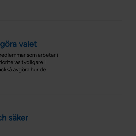
vgöra valet
 medlemmar som arbetar i
oriteras tydligare i
 också avgöra hur de
ch säker