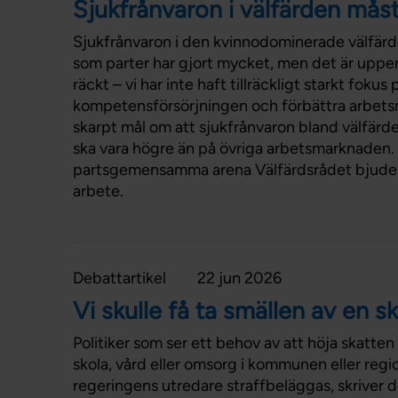
Sjukfrånvaron i välfärden mås
Sjukfrånvaron i den kvinnodominerade välfärden
som parter har gjort mycket, men det är uppen
räckt – vi har inte haft tillräckligt starkt fokus
kompetensförsörjningen och förbättra arbetsmi
skarpt mål om att sjukfrånvaron bland välfär
ska vara högre än på övriga arbetsmarknaden
partsgemensamma arena Välfärdsrådet bjuder vi
arbete.
Debattartikel
22 jun 2026
Vi skulle få ta smällen av en 
Politiker som ser ett behov av att höja skatten
skola, vård eller omsorg i kommunen eller regi
regeringens utredare straffbeläggas, skriver d