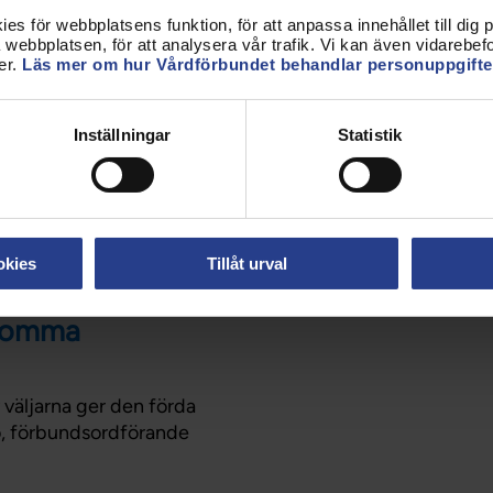
s för webbplatsens funktion, för att anpassa innehållet till dig på
i säger nej igen
webbplatsen, för att analysera vår trafik. Vi kan även vidarebefor
er.
Läs mer om hur Vårdförbundet behandlar personuppgifte
erades möttes det av ett
ialsekreterare,
och
Inställningar
Statistik
log larm. Nu krävs det
ag i Sverige.
okies
Tillåt urval
 tomma
 väljarna ger den förda
ro, förbundsordförande