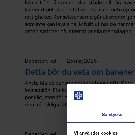
När allt fler länder minskar stödet till några av
länder drabbas arbetet med sexuell och repro
rättigheter. Konsekvenserna går ut över miljont
som inte kan leva sina liv fullt ut när de har men
organisationer på internationella mensdagen.
Debattartikel
25 maj 2026
Detta bör du veta om bananer
Anställda på bananplantager tjänar ofta långt 
levnadslön. För konsumenten kan det handla o
per kilo, men för odlarna innebär det försämra
sina mänskliga rättigheter tillgodosedda, deba
Samtycke
Vi använder cookies
Debattartikel
09 maj 2026