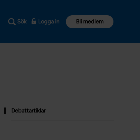
Sök
Logga in
Bli medlem
Debattartiklar