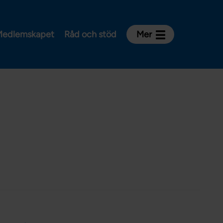
edlemskapet
Råd och stöd
Mer
Kontakt
Avdelningar och riksklubbar
Om Vårdförbundet
Press
Aktiviteter och utbildningar
För dig som är:
Sjuksköterska
Barnmorska
Röntgensjuksköterska
Biomedicinsk analytiker