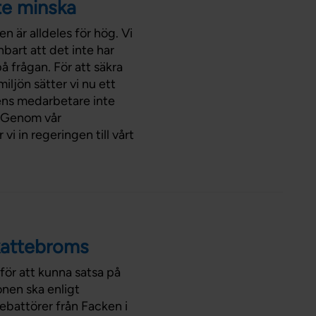
te minska
Förtroendevald
Student
 är alldeles för hög. Vi
Chef
bart att det inte har
 på frågan. För att säkra
ljön sätter vi nu ett
dens medarbetare inte
. Genom vår
 in regeringen till vårt
skattebroms
 för att kunna satsa på
onen ska enligt
ebattörer från Facken i