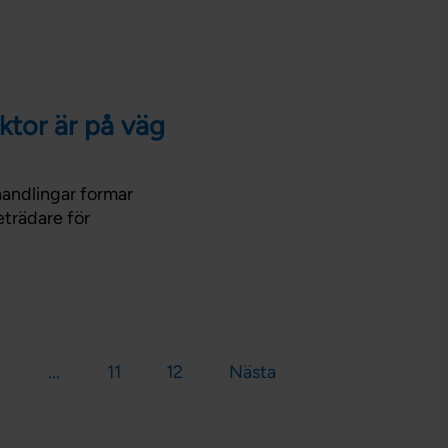
ktor är på väg
 handlingar formar
eträdare för
...
11
12
Nästa