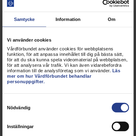
också på att det kan finnas lokala avtal med bättre
villkor än de centrala.
Samtycke
Information
Om
Lokala kollektivavtal
På din arbetsplats kan det också finnas lokala
Vi använder cookies
kollektivavtal som kompletterar reglerna i de
Vårdförbundet använder cookies för webbplatsens
centrala kollektivavtalen och som ger dig ännu
funktion, för att anpassa innehållet till dig på bästa sätt,
för att du ska kunna spela videomaterial på webbplatsen,
bättre villkor. Det kan vara ersättning vid
för att analysera vår trafik. Vi kan även vidarebefordra
föräldraledighet, kompetensutveckling eller
information till de analysföretag som vi använder.
Läs
flextid. Ta reda på vad som gäller för dig genom att
mer om hur Vårdförbundet behandlar
personuppgifter.
kontakta förtroendevalda på din arbetsplats eller
Vårdförbundet Direkt på 0771-420 420.
Samtyckesval
Fredsplikt
Nödvändig
Så länge det finns ett giltigt, underskrivet
Inställningar
kollektivavtal så råder fredsplikt för båda parterna.
Det innebär att varken arbetsgivare eller