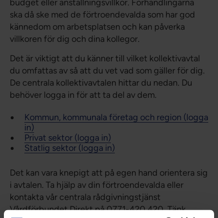
budget eller anställningsvillkor. Förhandlingarna
ska då ske med de förtroendevalda som har god
kännedom om arbetsplatsen och kan påverka
villkoren för dig och dina kollegor.
Det är viktigt att du känner till vilket kollektivavtal
du omfattas av så att du vet vad som gäller för dig.
De centrala kollektivavtalen hittar du nedan. Du
behöver logga in för att ta del av dem.
Kommun, kommunala företag och region (logga
in)
Privat sektor (logga in)
Statlig sektor (logga in)
Det kan vara knepigt att på egen hand orientera sig
i avtalen. Ta hjälp av din förtroendevalda eller
kontakta vår centrala rådgivningstjänst
Vårdförbundet Direkt på 0771-420 420. Tänk