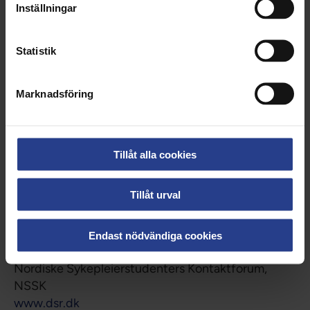
Inställningar
Foreningen af Radiografer i Danmark
www.radiograf.dk
Statistik
Norsk Radiografforbund
www.radiograf.no
Marknadsföring
Nordisk facklig
samarbetsorganisation
Tillåt alla cookies
Nordens offentliganställdas fackliga
samarbetsorganisation, NOFS
Tillåt urval
www.nofs.org
Endast nödvändiga cookies
Studenter
Nordiske Sykepleierstudenters Kontaktforum,
NSSK
www.dsr.dk