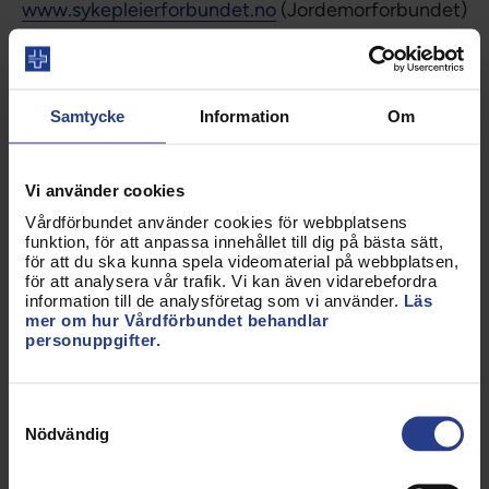
www.sykepleierforbundet.no
(Jordemorforbundet)
Biomedicinska analytiker
Danske bioanalytikere
Samtycke
Information
Om
www.dbio.dk
Association of Medical Laboratory Technologists
Vi använder cookies
(Finland)
Vårdförbundet använder cookies för webbplatsens
www.bioanalyytikkoliitto.fi
funktion, för att anpassa innehållet till dig på bästa sätt,
för att du ska kunna spela videomaterial på webbplatsen,
Meinataeknafelag Islands
för att analysera vår trafik. Vi kan även vidarebefordra
information till de analysföretag som vi använder.
Läs
www.bhm.is
mer om hur Vårdförbundet behandlar
personuppgifter.
Norsk Bioingeniørfaglig Institutt
www.nito.no
Samtyckesval
Nordisk Medisinsk Laborantgruppe, NML.
Nödvändig
Röntgensjuksköterskor