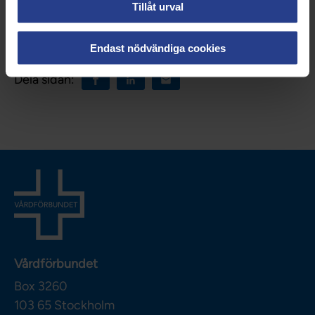
Uppdaterad:
25 aug 2023
Tillåt urval
Kategorier:
Om Vårdförbundet
Nationellt
Endast nödvändiga cookies
Dela sidan:
Vårdförbundet
Box 3260
103 65
Stockholm