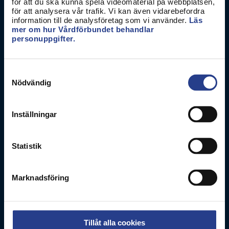
Vårdförbundet
för att du ska kunna spela videomaterial på webbplatsen,
för att analysera vår trafik. Vi kan även vidarebefordra
Box 3260
information till de analysföretag som vi använder.
Läs
103 65
Stockholm
mer om hur Vårdförbundet behandlar
personuppgifter.
Besöksadress
Adolf Fredriks Kyrkogata 11
Samtyckesval
Nödvändig
Kontakta oss
0771-420 420
Inställningar
Om webbplatsen
Statistik
Personuppgifter
Kakor
Marknadsföring
Hitta direkt
Lönestatistik
Tillåt alla cookies