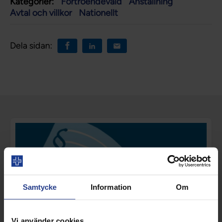
Kategorier:
Förtroendevald
Anställning
Avtal och villkor
Nationellt
Dela sidan:
Samtycke
Information
Om
Vi använder cookies