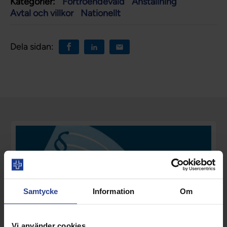
Kategorier:
Förtroendevald
Anställning
Avtal och villkor
Nationellt
Dela sidan:
Samtycke
Information
Om
Vi använder cookies