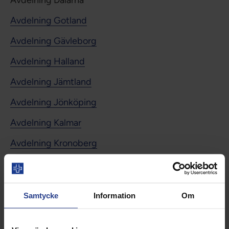
Avdelning Dalarna
Avdelning Gotland
Avdelning Gävleborg
Avdelning Halland
Avdelning Jämtland
Avdelning Jönköping
Avdelning Kalmar
Avdelning Kronoberg
Avdelning Norrbotten
Avdelning Praktikertjänst
Samtycke
Information
Om
Avdelning Skåne
Avdelning Stockholm