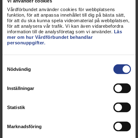
Vi använder cookies
Avdelning Stockholm stad
Vårdförbundet använder cookies för webbplatsens
funktion, för att anpassa innehållet till dig på bästa sätt,
för att du ska kunna spela videomaterial på webbplatsen,
Avdelning Södermanland
för att analysera vår trafik. Vi kan även vidarebefordra
information till de analysföretag som vi använder.
Läs
Avdelning Värmland
mer om hur Vårdförbundet behandlar
personuppgifter.
Avdelning Västerbotten
Avdelning Västernorrland
Samtyckesval
Nödvändig
Avdelning Västmanland
Avdelning Västra Götaland
Inställningar
Avdelning Örebro
Statistik
Avdelning Östergötland
Årsrapport 2022
Marknadsföring
Avdelning Blekinge