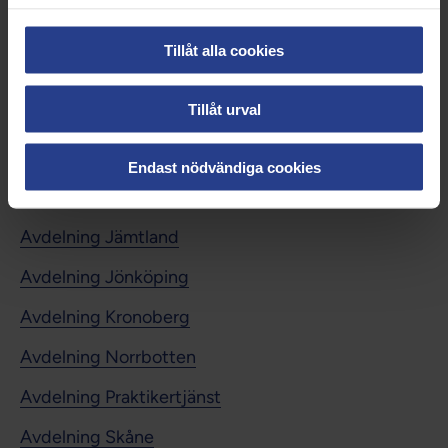
Avdelning Capio
Tillåt alla cookies
Avdelning Dalarna
Tillåt urval
Avdelning Gotland
Avdelning Gävleborg
Endast nödvändiga cookies
Avdelning Halland
Avdelning Jämtland
Avdelning Jönköping
Avdelning Kronoberg
Avdelning Norrbotten
Avdelning Praktikertjänst
Avdelning Skåne