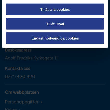
Tillåt alla cookies
Tillåt urval
Vårdförbundet
Box 3260
Endast nödvändiga cookies
103 65
Stockholm
Besöksadress
Adolf Fredriks Kyrkogata 11
Kontakta oss
0771-420 420
Om webbplatsen
Personuppgifter