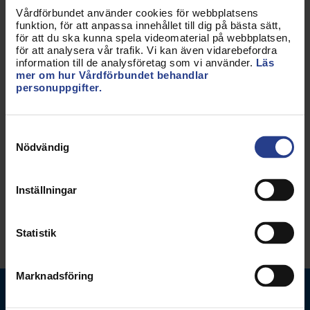
gratis. Cirka 10 dagar innan din prenumeration går
Vårdförbundet använder cookies för webbplatsens
ut kommer ett erbjudande om att fortsätta läsa
funktion, för att anpassa innehållet till dig på bästa sätt,
för att du ska kunna spela videomaterial på webbplatsen,
och då övergår prenumerationen till en
för att analysera vår trafik. Vi kan även vidarebefordra
tillsvidareprenumeration. Om inget görs så avslutas
information till de analysföretag som vi använder.
Läs
prenumerationen automatiskt.
mer om hur Vårdförbundet behandlar
personuppgifter.
Klicka här för att ta del av erbjudandet (inloggning
krävs)
Samtyckesval
Nödvändig
Uppdaterad:
2 dec 2025
Inställningar
Dela sidan:
Statistik
Marknadsföring