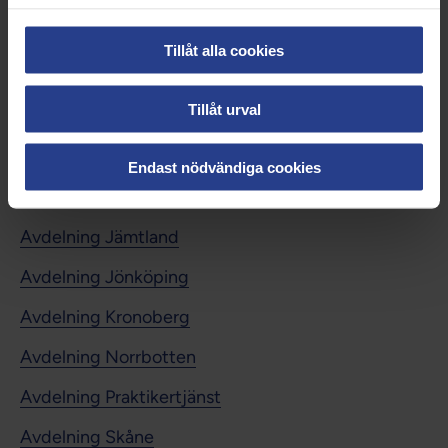
Avdelning Capio
Tillåt alla cookies
Avdelning Dalarna
Tillåt urval
Avdelning Gotland
Avdelning Gävleborg
Endast nödvändiga cookies
Avdelning Halland
Avdelning Jämtland
Avdelning Jönköping
Avdelning Kronoberg
Avdelning Norrbotten
Avdelning Praktikertjänst
Avdelning Skåne