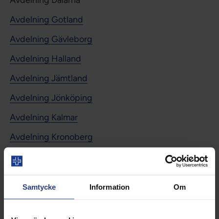
Avdelning Dalarna
Avdelning Gotland
Avdelning Gävleborg
Avdelning Halland
Avdelning Jämtland
Avdelning Jönköping
Avdelning Kalmar
Avdelning Kronoberg
Avdelning Norrbotten
Avdelning Praktikertjänst
Samtycke
Information
Om
Avdelning Skåne
Avdelning Stockholm