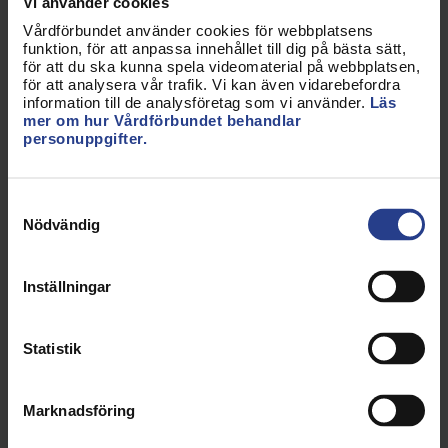
Vi använder cookies
Avdelning Stockholm stad
Vårdförbundet använder cookies för webbplatsens
funktion, för att anpassa innehållet till dig på bästa sätt,
för att du ska kunna spela videomaterial på webbplatsen,
Avdelning Södermanland
för att analysera vår trafik. Vi kan även vidarebefordra
information till de analysföretag som vi använder.
Läs
Avdelning Värmland
mer om hur Vårdförbundet behandlar
personuppgifter.
Avdelning Västerbotten
Avdelning Västernorrland
Samtyckesval
Nödvändig
Avdelning Västmanland
Avdelning Västra Götaland
Inställningar
Avdelning Örebro
Statistik
Avdelning Östergötland
Årsrapport 2022
Marknadsföring
Avdelning Blekinge