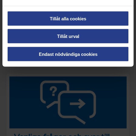
Tillåt alla cookies
Tillåt urval
Aktiviteter för dig i
Praktikertjänst
Endast nödvändiga cookies