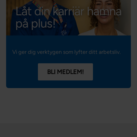
Låt din karriär hamna
på plus!
Vi ger dig verktygen som lyfter ditt arbetsliv.
BLI MEDLEM!