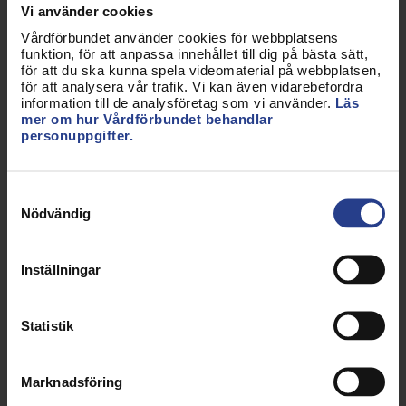
Vi använder cookies
Vårdförbundet använder cookies för webbplatsens
Oro för konsekvenserna när angiverilagen
funktion, för att anpassa innehållet till dig på bästa sätt,
blir verklighet
för att du ska kunna spela videomaterial på webbplatsen,
för att analysera vår trafik. Vi kan även vidarebefordra
information till de analysföretag som vi använder.
Läs
mer om hur Vårdförbundet behandlar
Glad sommar önskar Sophia Godau!
personuppgifter.
Samtyckesval
Fler nationella nyheter
Nödvändig
Inställningar
Statistik
Marknadsföring