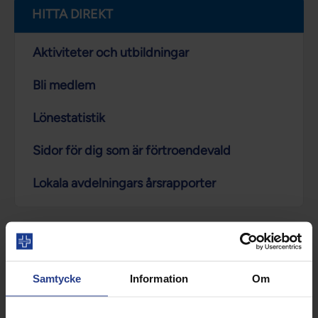
HITTA DIREKT
Aktiviteter och utbildningar
Bli medlem
Lönestatistik
Sidor för dig som är förtroendevald
Lokala avdelningars årsrapporter
NATIONELLA NYHETER
Samtycke
Information
Om
Varannan barnmorska upplever en tuffare
sommar än tidigare