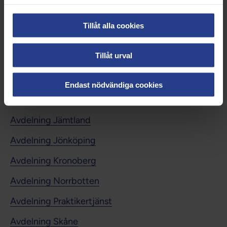
Avdelning Capio
Tillåt alla cookies
Avdelning Dalarna
Tillåt urval
Avdelning Gotland
Avdelning Gävleborg
Endast nödvändiga cookies
Avdelning Halland
Avdelning Jämtland
Avdelning Jönköping
Avdelning Kronoberg
Avdelning Norrbotten
Avdelning Praktikertjänst
Avdelning Skåne