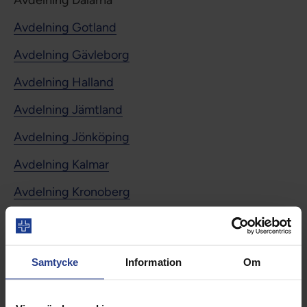
Avdelning Dalarna
Avdelning Gotland
Avdelning Gävleborg
Avdelning Halland
Avdelning Jämtland
Avdelning Jönköping
Avdelning Kalmar
Avdelning Kronoberg
Avdelning Norrbotten
Avdelning Praktikertjänst
Samtycke
Information
Om
Avdelning Skåne
Avdelning Stockholm