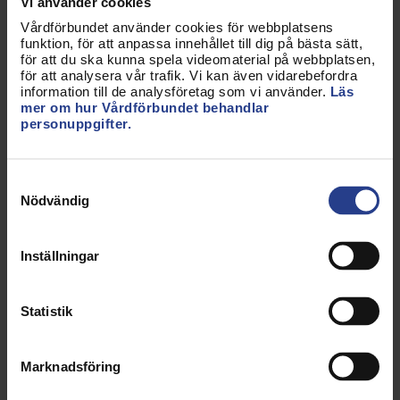
Vi använder cookies
Avdelning Stockholm stad
Vårdförbundet använder cookies för webbplatsens
funktion, för att anpassa innehållet till dig på bästa sätt,
för att du ska kunna spela videomaterial på webbplatsen,
Avdelning Södermanland
för att analysera vår trafik. Vi kan även vidarebefordra
information till de analysföretag som vi använder.
Läs
Avdelning Värmland
mer om hur Vårdförbundet behandlar
personuppgifter.
Avdelning Västerbotten
Avdelning Västernorrland
Samtyckesval
Nödvändig
Avdelning Västmanland
Avdelning Västra Götaland
Inställningar
Avdelning Örebro
Statistik
Avdelning Östergötland
Årsrapport 2022
Marknadsföring
Avdelning Blekinge