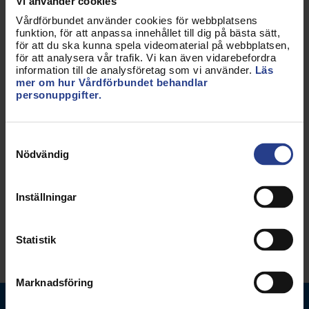
Vi använder cookies
Vårdförbundet använder cookies för webbplatsens
funktion, för att anpassa innehållet till dig på bästa sätt,
för att du ska kunna spela videomaterial på webbplatsen,
för att analysera vår trafik. Vi kan även vidarebefordra
information till de analysföretag som vi använder.
Läs
mer om hur Vårdförbundet behandlar
Uppdaterad:
3 jun 2016
personuppgifter.
Kategorier:
Påverkan
Sjuksköterska
Barnmorska
Biomedicinsk analytiker
Samtyckesval
Röntgensjuksköterska
Semester
Arbetsmiljö
Nödvändig
Forskning
Nationellt
Inställningar
Dela sidan:
Statistik
Marknadsföring