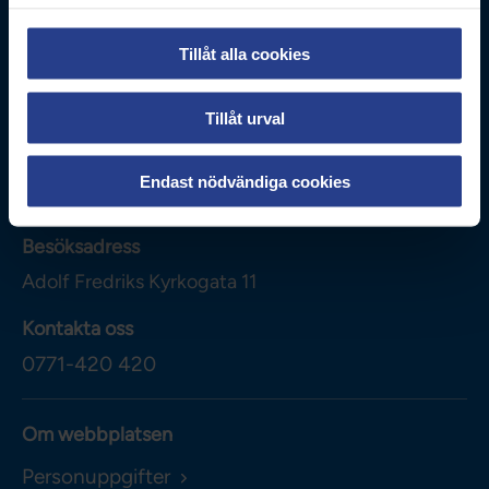
Tillåt alla cookies
Tillåt urval
Vårdförbundet
Box 3260
Endast nödvändiga cookies
103 65
Stockholm
Besöksadress
Adolf Fredriks Kyrkogata 11
Kontakta oss
0771-420 420
Om webbplatsen
Personuppgifter