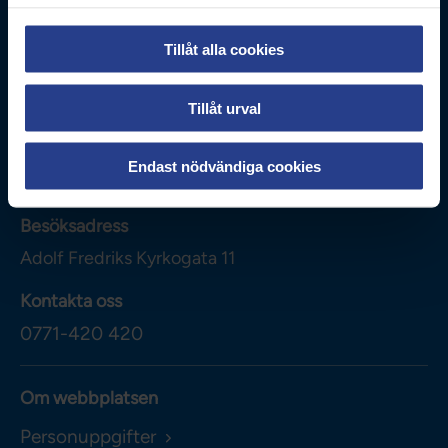
Tillåt alla cookies
Tillåt urval
Vårdförbundet
Box 3260
Endast nödvändiga cookies
103 65
Stockholm
Besöksadress
Adolf Fredriks Kyrkogata 11
Kontakta oss
0771-420 420
Om webbplatsen
Personuppgifter