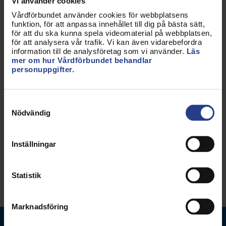
Vi använder cookies
Vårdförbundet använder cookies för webbplatsens
funktion, för att anpassa innehållet till dig på bästa sätt,
för att du ska kunna spela videomaterial på webbplatsen,
för att analysera vår trafik. Vi kan även vidarebefordra
information till de analysföretag som vi använder.
Läs
mer om hur Vårdförbundet behandlar
Uppdaterad:
3 jun 2016
personuppgifter.
Kategorier:
Påverkan
Sjuksköterska
Barnmorska
Biomedicinsk analytiker
Samtyckesval
Röntgensjuksköterska
Semester
Arbetsmiljö
Nödvändig
Forskning
Nationellt
Inställningar
Dela sidan:
Statistik
Marknadsföring