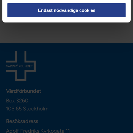
Endast nödvändiga cookies
Dela sidan:
Vårdförbundet
Box 3260
103 65
Stockholm
Besöksadress
Adolf Fredriks Kyrkogata 11