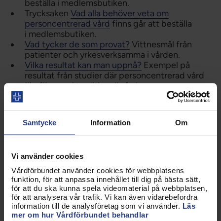
beställa i medlemsbutiken.
Trycksaken
Vad alla behöver veta om
personcentrerad vård
finns går att beställa
i medlemsbutiken.
Vad tycker de som provat?
Vittnesmål från
patienter och yrkesverksamma i vården.
Vilka resultat kan man uppnå?
Exempel på
resultat från studier där personcentrerad vård
jämförs med traditionell vård.
En
Powerpoint-presentation om
personcentrerad vård
och jämlik hälsa –
Vårdförbundets idé om vården. Använd hela
Samtycke
Information
Om
eller delar av presentationen så som det passar
för olika tillfällen.
Beställ trycksaker om personcentrerad vård
Vi använder cookies
Vårdförbundet använder cookies för webbplatsens
Kanslistöd
funktion, för att anpassa innehållet till dig på bästa sätt,
för att du ska kunna spela videomaterial på webbplatsen,
för att analysera vår trafik. Vi kan även vidarebefordra
Vill du anordna ett medlemsmöte eller ett möte för
information till de analysföretag som vi använder.
Läs
en grupp förtroendevalda om personcentrerad
mer om hur Vårdförbundet behandlar