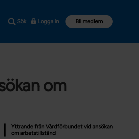
Sök
Logga in
Bli medlem
nsökan om
Yttrande från Vårdförbundet vid ansökan
om arbetstillstånd