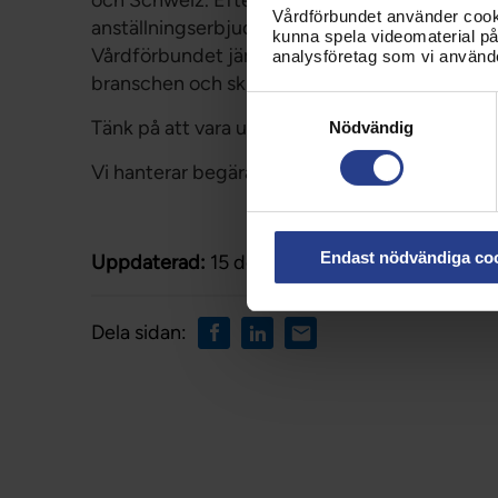
och Schweiz. Efter att du har registrerat ansök
Vårdförbundet använder cookie
anställningserbjudandet kan du begära ett fack
kunna spela videomaterial på 
Vårdförbundet jämför anställningsvillkoren och 
analysföretag som vi använd
branschen och skickar yttrandet till dig via e-
Samtyckesval
Tänk på att vara ute i god tid.
Nödvändig
Vi hanterar begäranden löpande och svarar in
Endast nödvändiga co
Uppdaterad:
15 dec 2023
Dela sidan: