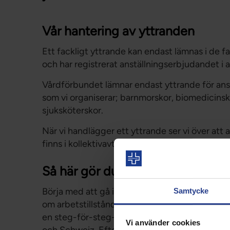
Vår hantering av yttranden
Ett fackligt yttrande kan endast lämnas i de fa
och har registrerat anställningserbjudandet i
Vårdförbundet lämnar endast yttrande för ans
som vi organiserar; barnmorskor, biomedicinsk
sjuksköterskor.
När vi handlägger ett yttrande ser vi över att a
finns i kollektivavtal eller praxis inom bransche
Så här gör du som arbetsgivare
Börja med att gå in på
Migrationsverkets web
Samtycke
om arbetstillstånd för arbetstagare som komme
en steg-för-steg-instruktion inför anställnin
Vi använder cookies