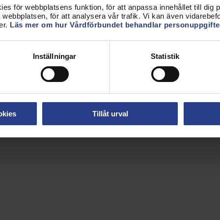
an om arbetstillstånd och fyllt i
s för webbplatsens funktion, för att anpassa innehållet till dig på
ligt yttrande i samma digitala tjänst.
webbplatsen, för att analysera vår trafik. Vi kan även vidarebefor
övriga villkor med kollektivavtal eller praxis inom
er.
Läs mer om hur Vårdförbundet behandlar personuppgifte
tjänsten.
Inställningar
Statistik
om 10 arbetsdagar.
okies
Tillåt urval