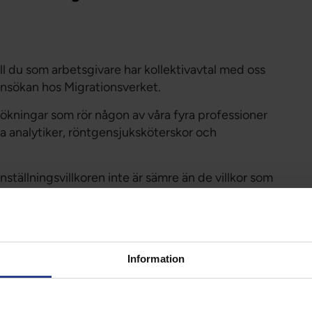
Förtroendevald
Student
Chef
ll du som arbetsgivare har kollektivavtal med oss
 ansökan hos Migrationsverket.
ökningar som rör någon av våra fyra professioner
a analytiker, röntgensjuksköterskor och
nställningsvillkoren inte är sämre än de villkor som
n eller yrket.
bplats
för att läsa mer om hur du hanterar ansökan
Information
r från ett land utanför EU. Där finns bland annat
g av en medborgare från ett land utanför EU/EES