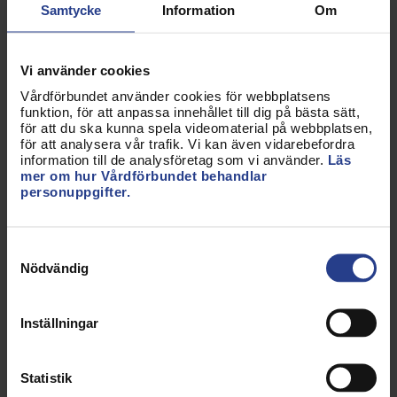
Samtycke
Information
Om
arbetstillstånd för arbetstagare som kommer från ett
land utanför EU. Där finns bland annat en steg-för-
steg-instruktion inför anställning av en medborgare
Vi använder cookies
från ett land utanför EU/EES och Schweiz. Efter att
Vårdförbundet använder cookies för webbplatsens
du har registrerat ansökan om arbetstillstånd och fyllt
funktion, för att anpassa innehållet till dig på bästa sätt,
i anställningserbjudandet kan du begära ett fackligt
för att du ska kunna spela videomaterial på webbplatsen,
för att analysera vår trafik. Vi kan även vidarebefordra
yttrande i samma digitala tjänst. Vårdförbundet
information till de analysföretag som vi använder.
Läs
jämför anställningsvillkoren och övriga villkor med
mer om hur Vårdförbundet behandlar
personuppgifter.
kollektivavtal eller praxis inom branschen och skickar
yttrandet till dig via e-tjänsten.
Samtyckesval
Tänk på att vara ute i god tid.
Nödvändig
Vi hanterar begäranden löpande och svarar inom 10
arbetsdagar.
Inställningar
Uppdaterad:
15 dec 2023
Statistik