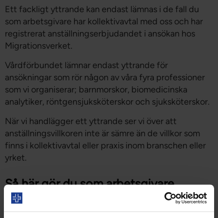
Ett fackligt yttrande kan endast lämnas i de fall du
som arbetsgivare har kollektivavtal med oss och har
registrerat anställningserbjudandet i ansökan hos
Migrationsverket.
Vårdförbundet lämnar endast yttrande för
ansökningar som rör någon av våra fyra professioner
som vi organiserar; barnmorskor, biomedicinska
analytiker, röntgensjuksköterskor och sjuksköterskor.
När vi handlägger ett yttrande ser vi över att
anställningsvillkoren inte är sämre än de villkor som
finns i kollektivavtal eller praxis inom branschen eller
yrket.
Så här gör du som arbetsgivare
Börja med att gå in på
Migrationsverkets webbplats
för att läsa mer om hur du hanterar ansökan om