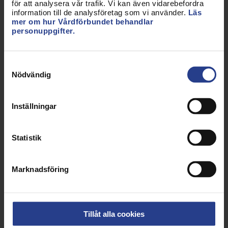
för att analysera vår trafik. Vi kan även vidarebefordra
information till de analysföretag som vi använder.
Läs
mer om hur Vårdförbundet behandlar
personuppgifter.
Våra medlemmar är inte vilka
Samtyckesval
som helst. Är du en av oss? -
Nödvändig
här ansöker du!
Inställningar
Statistik
Så gör vi villkoren bättre
Marknadsföring
Du ska ha ett hållbart yrkesliv där du
värderas efter din kunskap och insats.
Därför arbetar Vårdförbundet för att du
ska ha de bästa villkoren. När vi mår bra
Tillåt alla cookies
mår alla bättre!