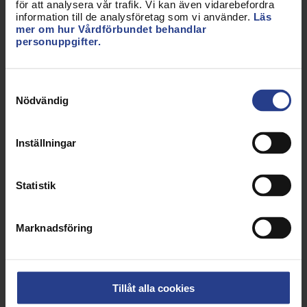
för att analysera vår trafik. Vi kan även vidarebefordra
information till de analysföretag som vi använder.
Läs
mer om hur Vårdförbundet behandlar
personuppgifter.
Våra medlemmar är inte vilka
Samtyckesval
som helst. Är du en av oss? -
Nödvändig
här ansöker du!
Inställningar
Statistik
Så gör vi villkoren bättre
Marknadsföring
Du ska ha ett hållbart yrkesliv där du
värderas efter din kunskap och insats.
Därför arbetar Vårdförbundet för att du
ska ha de bästa villkoren. När vi mår bra
Tillåt alla cookies
mår alla bättre!