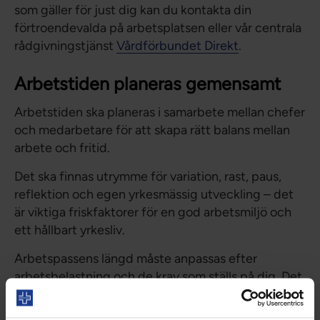
som gäller för just dig kan du kontakta din
förtroendevalda på arbetsplatsen eller vår centrala
rådgivningstjänst
Vårdförbundet Direkt
.
Arbetstiden planeras gemensamt
Arbetstiden ska planeras i samarbete mellan chefer
och medarbetare för att skapa rätt balans mellan
arbete och fritid.
Det ska finnas utrymme för variation, rast, paus,
reflektion och egen yrkesmässig utveckling – det
är viktiga friskfaktorer för en god arbetsmiljö och
ett hållbart yrkesliv.
Arbetspassens längd måste anpassas efter
arbetsbelastning och de krav som ställs på dig. Det
är särskilt viktigt när det krävs snabba
bedömningar och beslut. Långa arbetspass