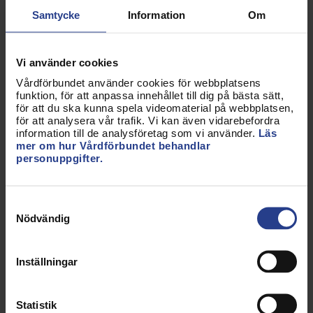
påverkar hälsan negativt och risken att göra fel
Samtycke
Information
Om
ökar. Vi vill att du ska vara garanterad en dygnsvila
på minst 11 timmar mellan arbetspassen. All tid som
du står till arbetsgivarens förfogande på
Vi använder cookies
arbetsplatsen ska ingå i den ordinarie arbetstiden.
Vårdförbundet använder cookies för webbplatsens
funktion, för att anpassa innehållet till dig på bästa sätt,
Tänk på att du själv är med och tar ansvar för
för att du ska kunna spela videomaterial på webbplatsen,
för att analysera vår trafik. Vi kan även vidarebefordra
hälsosamma arbetstider genom att undvika att
information till de analysföretag som vi använder.
Läs
acceptera dubbelpass, indragen semester eller
mer om hur Vårdförbundet behandlar
personuppgifter.
utebliven återhämtningstid. Behöver du stöd och
råd i kontakten med arbetsgivaren finns
Vårdförbundet där för dig – kontakta dina
Samtyckesval
förtroendevalda eller
Vårdförbundet Direkt
.
Nödvändig
Beredskapstjänstgöring ska
Inställningar
användas restriktivt
Om beredskapstjänstgöring används ska den
Statistik