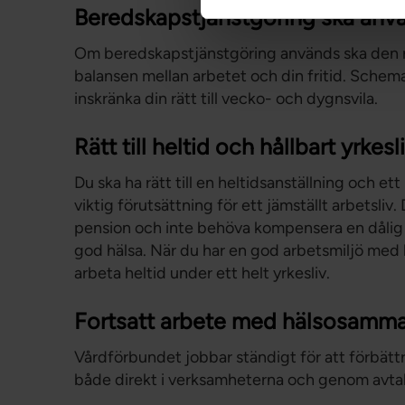
Beredskapstjänstgöring ska använ
Om beredskapstjänstgöring används ska den r
balansen mellan arbetet och din fritid. Schem
inskränka din rätt till vecko- och dygnsvila.
Rätt till heltid och hållbart yrkesl
Du ska ha rätt till en heltidsanställning och ett 
viktig förutsättning för ett jämställt arbetsliv.
pension och inte behöva kompensera en dålig a
god hälsa. När du har en god arbetsmiljö med 
arbeta heltid under ett helt yrkesliv.
Fortsatt arbete med hälsosamma
Vårdförbundet jobbar ständigt för att förbättr
både direkt i verksamheterna och genom avtal 