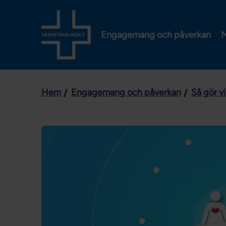
Engagemang och påverkan
M
Hem
Engagemang och påverkan
Så gör vi