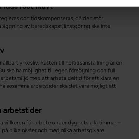
das restriktivt
egleras och tidskompenseras, då den stör
aläggning av beredskapstjänstgöring ska inte
iv
hållbart yrkesliv. Rätten till heltidsanställning är en
 Du ska ha möjlighet till egen försörjning och full
rbetsmiljö med att arbeta deltid för att klara en
hälsosamma arbetstider ska det vara möjligt att
 arbetstider
a villkoren för arbete under dygnets alla timmar –
på olika nivåer och med olika arbetsgivare.