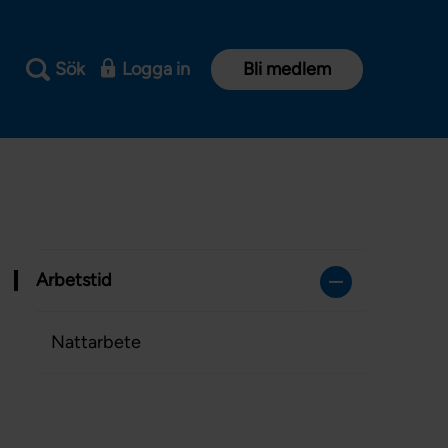
Sök
Logga in
Bli medlem
Arbetstid
Nattarbete