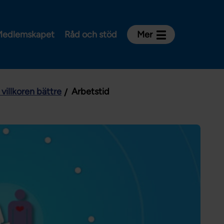
edlemskapet
Råd och stöd
Mer
Kontakt
Avdelningar och riksklubbar
 villkoren bättre
Arbetstid
Om Vårdförbundet
Press
Aktiviteter och utbildningar
För dig som är:
Sjuksköterska
Barnmorska
Röntgensjuksköterska
Biomedicinsk analytiker