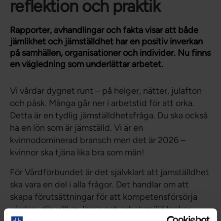
reflektion och praktik
Rapporter, avhandlingar och fakta visar att både
jämlikhet och jämställdhet har en positiv inverkan
på samhällen, organisationer och individer. Nu finns
en vägledning som underlättar arbetet.
Vi vårdar dygnet runt – på helger, nätter, julafton
och påsk. Många går ner i arbetstid för att orka.
Detta är en tydlig jämställdhetsfråga. Du ska också
ha en lön som är jämställd. Vi är en
kvinnodominerad bransch men det är 2026 –
kvinnor ska tjäna lika bra som män!
För Vårdförbundet är det självklart att jämställdhet
ska vara en del i alla frågor. Det handlar om att
skapa förutsättningar för att kompetensförsörja
vården, där villkor, löner och arbetsmiljö lockar