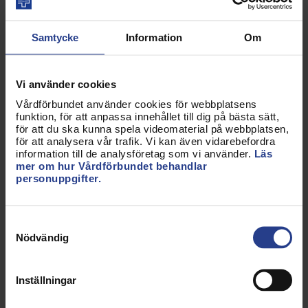
både kvinnor och män. Men också om att ge
förutsättningar för dig och dina kollegor att utöva
yrket på bästa sätt. En jämlik vård förutsätter ett
Samtycke
Information
Om
jämställt förhållningssätt till både patienter,
anhöriga och kollegor.
Vi använder cookies
Vägledning – kunskap, reflektion och praktik
Vårdförbundet använder cookies för webbplatsens
funktion, för att anpassa innehållet till dig på bästa sätt,
För att driva jämställdhetsarbete på din
för att du ska kunna spela videomaterial på webbplatsen,
för att analysera vår trafik. Vi kan även vidarebefordra
arbetsplats, finns ett material för dig som
information till de analysföretag som vi använder.
Läs
förtroendevald. Använd det tillsammans med
mer om hur Vårdförbundet behandlar
kollegorna, för att enklare komma igång med
personuppgifter.
jämställdhetsarbetet och jobba systematiskt.
Samtyckesval
Du hittar fakta kring jämställdhet,
Nödvändig
reflektionsövningar, praktiska tips,
reflektionsfrågor och checklistor.
Inställningar
Ladda ner Jämställdhet – kunskap,reflektion och
praktik (pdf)