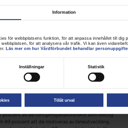
Information
 tio röntgensjuksköterskor ansåg att bemanningen
trålning är det grundläggande att man besitter den
fungera tillfredställande, vilket legitimerade
s för webbplatsens funktion, för att anpassa innehållet till dig på
webbplatsen, för att analysera vår trafik. Vi kan även vidarebefor
n rätt utbildning och kompetens närmast patienten.
er.
Läs mer om hur Vårdförbundet behandlar personuppgifte
tgensjuksköterskor. Både arbetsvillkoren och
Inställningar
Statistik
pecialistutbildning för röntgensjuksköterskor.
, så att vården moderniseras och flyttar närmare
okies
Tillåt urval
62 procent av de röntgensjuksköterskor som deltog
h 49 procent att de motiveras av löneutveckling.