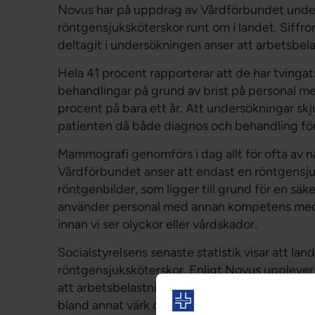
Novus har på uppdrag av Vårdförbundet under
röntgensjuksköterskor runt om i landet. Siffr
deltagit i undersökningen anser att arbetsbela
Hela 41 procent rapporterar att de har tvingat
behandlingar på grund av brist på personal m
procent på bara ett år. Att undersökningar sk
patienten då både diagnos och behandling fö
Mammografi genomförs i dag allt för ofta av 
Vårdförbundet anser att endast en röntgensju
röntgenbilder, som ligger till grund för en säk
använder personal med annan kompetens medför
innan vi ser olyckor eller vårdskador.
Socialstyrelsens senaste statistik visar att lan
röntgensjuksköterskor. Enligt Novus upplever r
att arbetsbelastningen är mycket tuff. Hela 3
bland annat värk och sömnstörningar som resul