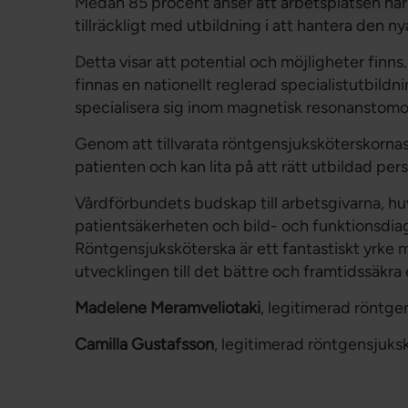
Medan 85 procent anser att arbetsplatsen har 
tillräckligt med utbildning i att hantera den n
Detta visar att potential och möjligheter finn
finnas en nationellt reglerad specialistutbildn
specialisera sig inom magnetisk resonanstomog
Genom att tillvarata röntgensjuksköterskornas 
patienten och kan lita på att rätt utbildad pers
Vårdförbundets budskap till arbetsgivarna, hu
patientsäkerheten och bild- och funktionsdiagn
Röntgensjuksköterska är ett fantastiskt yrke me
utvecklingen till det bättre och framtidssäkra 
Madelene Meramveliotaki
, legitimerad röntge
Camilla Gustafsson
, legitimerad röntgensjuks