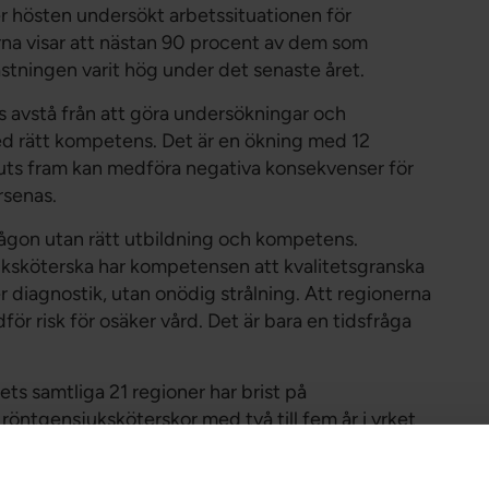
 hösten undersökt arbetssituationen för
orna visar att nästan 90 procent av dem som
stningen varit hög under det senaste året.
s avstå från att göra undersökningar och
ed rätt kompetens. Det är en ökning med 12
juts fram kan medföra negativa konsekvenser för
rsenas.
någon utan rätt utbildning och kompetens.
ksköterska har kompetensen att kvalitetsgranska
er diagnostik, utan onödig strålning. Att regionerna
 risk för osäker vård. Det är bara en tidsfråga
dets samtliga 21 regioner har brist på
öntgensjuksköterskor med två till fem år i yrket
7 procent upplever att den inte är hanterbar, med
tat. Dessa typer av besvär har ökat sedan förra