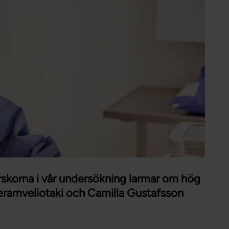
Förtroendevald
Student
Chef
skorna i vår undersökning larmar om hög
eramveliotaki och Camilla Gustafsson