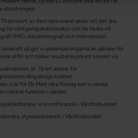
modern teknik, tycker 27 procent inte att de får
ya utrustningen.
s. 76 procent av dem som svarat anser att det ska
ing för röntgensjuksköterskor och de flesta vill
rafi (MR), datortomografi och intervention.
drivkraft så gör vi undersökningarna än säkrare för
onal utför och tolkar resultaten på ett korrekt vis.
vudmännen, är: Ta ert ansvar för
ostikens långsiktiga kvalitet.
n vi är för få! Med våra förslag kan vi vända
en central funktion i vården.
nsjuksköterska, vice ordförande i Vårdförbundet
köterska, styrelseledamot i Vårdförbundet