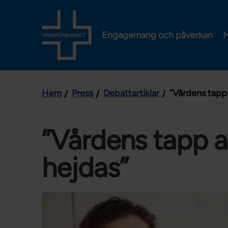
Engagemang och påverkan
M
Hem
Press
Debattartiklar
”Vårdens tapp
”Vårdens tapp a
hejdas”