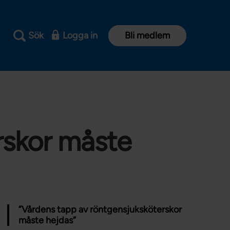
Sök
Logga in
Bli medlem
rskor måste
”Vårdens tapp av röntgensjuksköterskor
måste hejdas”