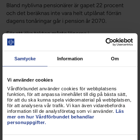
Bland nyblivna pensionärer är gapet 22 procent
och det beräknas inte vara helt utplånat förrän
dagens tonåringar går i pension år 2070.
För att öka takten måste lönerna i
kvinnodominerade yrken höjas och
förutsättningarna för att kombinera arbetsliv och
familjeliv förbättras. Men det räcker inte.
Samtycke
Information
Om
För dagens pensionärer och alla de kvinnor som
redan nu halkat efter i intjänad pension krävs ett
Vi använder cookies
rättvist pensionssystem.
Vårdförbundet använder cookies för webbplatsens
funktion, för att anpassa innehållet till dig på bästa sätt,
Vi kräver därför att politiker från höger till vänster
för att du ska kunna spela videomaterial på webbplatsen,
tar ett gemensamt ansvar för att höja kvinnors
för att analysera vår trafik. Vi kan även vidarebefordra
information till de analysföretag som vi använder.
Läs
pensioner och att sluta pensionsgapet. Här är våra
mer om hur Vårdförbundet behandlar
krav:
personuppgifter.
Reformera pensionssystemet med ett tydligt