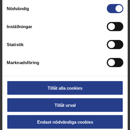
uttalat mål att höja kvinnors pensioner och
Samtyckesval
sluta pensionsgapet.
Nödvändig
Höj pensionsavgiften för att möjliggöra högre
pensioner för alla, men framför allt för kvinnor.
Ändra samordningsreglerna med
Inställningar
garantipensionen så att varje intjänad krona
räknas samt låt grundskyddet följa
löneutvecklingen i stället för prisutvecklingen.
Statistik
Arbetslivet måste bli mer jämställt. De
ojämställda pensionerna är en effekt av ett
ojämställt arbetsliv och att kvinnor tar större
Marknadsföring
ansvar för det obetalda arbetet. Lönerna måste
höjas och villkoren förbättras i
kvinnodominerade yrken genom bland annat
rätt till heltid. Politiska reformer krävs för att
Tillåt alla cookies
föräldraledighet och VAB ska delas mer lika.
Tillåt urval
Pension hela året-uppropet:
Endast nödvändiga cookies
Anders Johansson
, förbundsordförande Forena