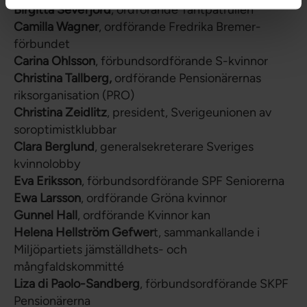
Birgitta Sevefjord
, ordförande Tantpatrullen
Camilla Wagner
, ordförande Fredrika Bremer-
förbundet
Carina Ohlsson
, förbundsordförande S-kvinnor
Christina Tallberg,
ordförande Pensionärernas
riksorganisation (PRO)
Christina Zeidlitz
, president, Sverigeunionen av
soroptimistklubbar
Clara Berglund
, generalsekreterare Sveriges
kvinnolobby
Eva Eriksson
, förbundsordförande SPF Seniorerna
Ewa Larsson
, ordförande Gröna kvinnor
Gunnel Hall
, ordförande Kvinnor kan
Helena Hellström Gefwer
t, sammankallande i
Miljöpartiets jämställdhets- och
mångfaldskommitté
Liza di Paolo-Sandberg
, förbundsordförande SKPF
Pensionärerna