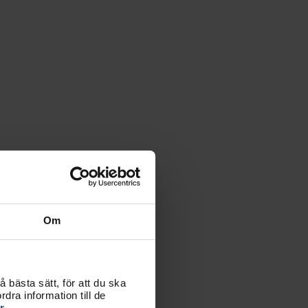
Om
 bästa sätt, för att du ska
dra information till de
r.