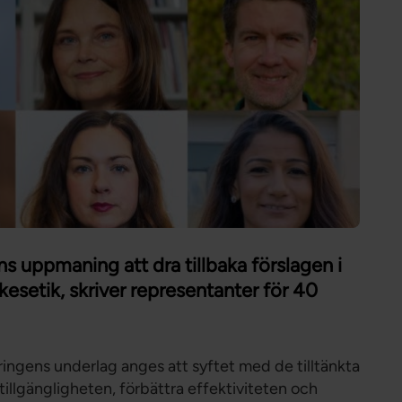
Förtroendevald
Student
Chef
s uppmaning att dra tillbaka förslagen i
esetik, skriver representanter för 40
ringens underlag anges att syftet med de tilltänkta
tillgängligheten, förbättra effektiviteten och