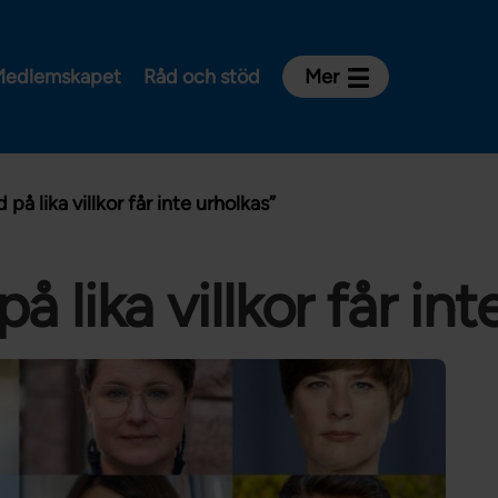
edlemskapet
Råd och stöd
Mer
Kontakt
Avdelningar och riksklubbar
d på lika villkor får inte urholkas”
Om Vårdförbundet
Press
Aktiviteter och utbildningar
på lika villkor får in
För dig som är:
Sjuksköterska
Barnmorska
Röntgensjuksköterska
Biomedicinsk analytiker