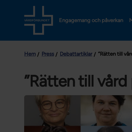
Engagemang och påverkan
M
Hem
Press
Debattartiklar
”Rätten till vår
”Rätten till vård 