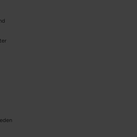
nd
ter
weden