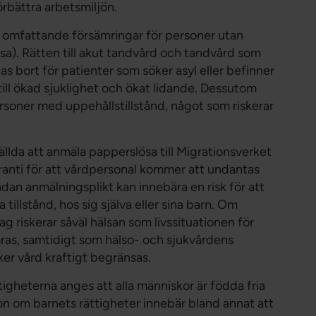
örbättra arbetsmiljön.
ll omfattande försämringar för personer utan
sa). Rätten till akut tandvård och tandvård som
tas bort för patienter som söker asyl eller befinner
a till ökad sjuklighet och ökat lidande. Dessutom
personer med uppehållstillstånd, något som riskerar
ällda att anmäla papperslösa till Migrationsverket
ranti för att vårdpersonal kommer att undantas
dan anmälningsplikt kan innebära en risk för att
a tillstånd, hos sig själva eller sina barn. Om
g riskerar såväl hälsan som livssituationen för
mras, samtidigt som hälso- och sjukvårdens
ker vård kraftigt begränsas.
tigheterna anges att alla människor är födda fria
ion om barnets rättigheter innebär bland annat att