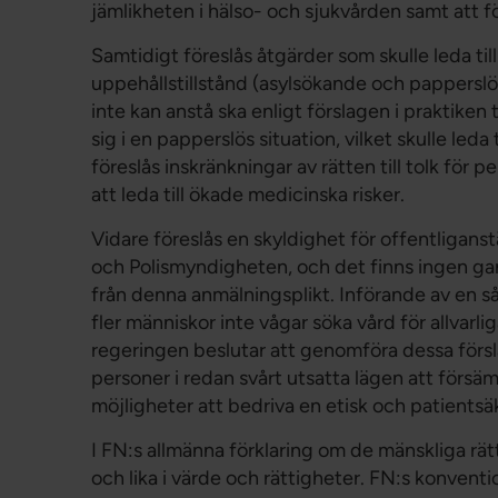
jämlikheten i hälso- och sjukvården samt att f
Samtidigt föreslås åtgärder som skulle leda ti
uppehållstillstånd (asylsökande och papperslö
inte kan anstå ska enligt förslagen i praktiken 
sig i en papperslös situation, vilket skulle led
föreslås inskränkningar av rätten till tolk för 
att leda till ökade medicinska risker.
Vidare föreslås en skyldighet för offentliganst
och Polismyndigheten, och det finns ingen ga
från denna anmälningsplikt. Införande av en så
fler människor inte vågar söka vård för allvarlig
regeringen beslutar att genomföra dessa försla
personer i redan svårt utsatta lägen att försä
möjligheter att bedriva en etisk och patientsä
I FN:s allmänna förklaring om de mänskliga rät
och lika i värde och rättigheter. FN:s konvent