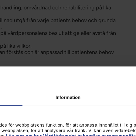
handling, omvårdnad och rehabilitering på lika
llnad utgå från varje patients behov och grunda
.
a på vårdpersonalens beslut att ge eller avstå från
 lika villkor.
 kan förstås och är anpassad till patientens behov
organisationer uppmanar vårdpersonal att stå upp
medborgerliga eller rättsliga status och ge sitt
ehov.
Information
leda till ökade medicinska risker på grund av
r undviker vård och i stället söker mediciner och
ör sent eller med lånad identitet, liksom risk för
s för webbplatsens funktion, för att anpassa innehållet till dig på
webbplatsen, för att analysera vår trafik. Vi kan även vidarebefor
er.
Läs mer om hur Vårdförbundet behandlar personuppgifte