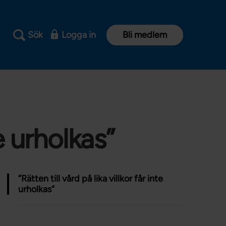
Sök
Logga in
Bli medlem
te urholkas”
”Rätten till vård på lika villkor får inte
urholkas”