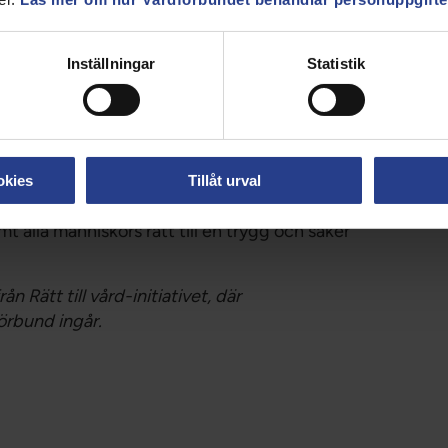
ra att leda till inskränkta mänskliga rättigheter
a grupperna i Sverige, utan också till risk för en
 migrations- och integrationspolitik.
Inställningar
Statistik
h de etiska riktlinjer som beslutats och tillämpas
sedan lång tid. Om regeringen genomdriver dem,
h redan mycket pressade yrkesgrupper för en
jö i deras yrkesgärning.
okies
Tillåt urval
 samlade vårdyrkeskårens uppmaning att dra tillbaka
 alla människors rätt till en trygg och säker
 Rätt till vård-initiativet, där
förbund ingår.