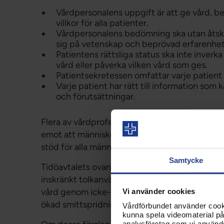
Vårdpersonalens uppgift är att ge vård, be
villkor för alla patienter.
Vårdpersonalens bedömning ska utan åtski
sig på vetenskap och beprövad erfarenhet
Patientens rättsliga status ska inte inverk
vård eller påverka vilken vård som ges.
Patientsekretessen omfattar varje patient på
Varje patient har rätt till information som
och förutsättningar.
Flera av vårdprofessionernas internationella 
emot att människor nekas vård på grund av sin 
stöd för alla människors rätt till vård utifrån b
Samtycke
Tidöavtalets ovan nämnda förslag riskerar att 
inskränkt tolkanvändning, risk för att patiente
vård genom icke-professionella kanaler, söker f
Vi använder cookies
ökad smittspridning.
Vårdförbundet använder cookie
kunna spela videomaterial på 
analysföretag som vi använd