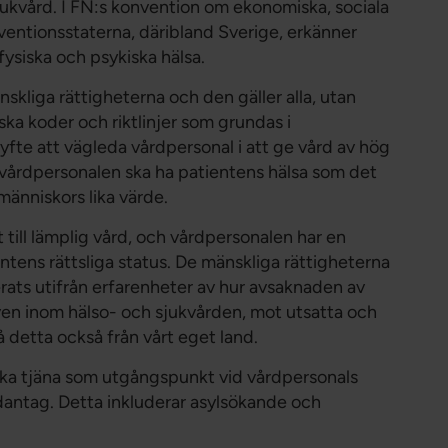
 sjukvård. I FN:s konvention om ekonomiska, sociala
nventionsstaterna, däribland Sverige, erkänner
fysiska och psykiska hälsa.
skliga rättigheterna och den gäller alla, utan
iska koder och riktlinjer som grundas i
yfte att vägleda vårdpersonal i att ge vård av hög
 vårdpersonalen ska ha patientens hälsa som det
människors lika värde.
tt till lämplig vård, och vårdpersonalen har en
entens rättsliga status. De mänskliga rättigheterna
rats utifrån erfarenheter av hur avsaknaden av
, även inom hälso- och sjukvården, mot utsatta och
 detta också från vårt eget land.
 ska tjäna som utgångspunkt vid vårdpersonals
antag. Detta inkluderar asylsökande och