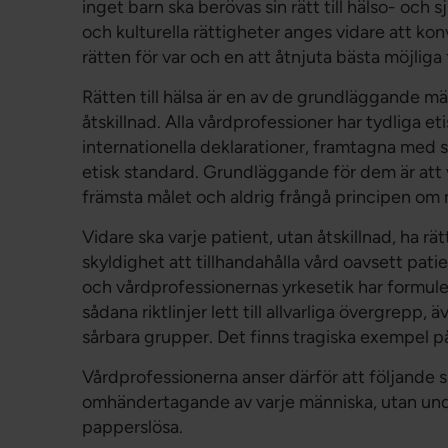
inget barn ska berövas sin rätt till hälso- och
och kulturella rättigheter anges vidare att ko
rätten för var och en att åtnjuta bästa möjliga 
Rätten till hälsa är en av de grundläggande män
åtskillnad. Alla vårdprofessioner har tydliga et
internationella deklarationer, framtagna med s
etisk standard. Grundläggande för dem är att
främsta målet och aldrig frångå principen om 
Vidare ska varje patient, utan åtskillnad, ha rä
skyldighet att tillhandahålla vård oavsett pati
och vårdprofessionernas yrkesetik har formule
sådana riktlinjer lett till allvarliga övergrepp
sårbara grupper. Det finns tragiska exempel på
Vårdprofessionerna anser därför att följande
omhändertagande av varje människa, utan und
papperslösa.