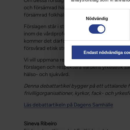
Om dessa förslag genomdrivs kommer de inte ba
och försämrad hälsa för några av de mest utsatt
Samtyckesval
försämrad folkhälsa genom förslagen om ändrad
Nödvändig
Förslagen står i strid med yrkesetiska koder oc
inom de vårdprofessionella organisationerna 
kommer det därför också att utsätta stora oc
försvårad etisk stress och försämrad arbetsmil
Endast nödvändiga co
Vi vill uppmana regeringen att lyssna till den
förslagen och respektera vårdens yrkesetik samt
hälso- och sjukvård.
Denna debattartikel bygger på ett uttalande från
frivilligorganisationer, kyrkor, fack- och yrkes
Läs debattartikeln på Dagens Samhälle
Sineva Ribeiro