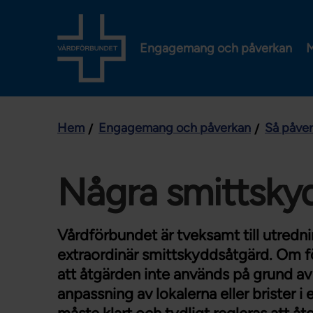
Engagemang och påverkan
M
Hem
Engagemang och påverkan
Så påve
Några smittsky
Vårdförbundet är tveksamt till utredn
extraordinär smittskyddsåtgärd. Om 
att åtgärden inte används på grund a
anpassning av lokalerna eller brister 