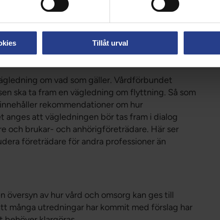
år inte genomföras för att kompensera för
a eller brister i efterlevnaden av hygienrutiner
ra möjliga bör av respekt för den enskildes
okies
Tillåt urval
vna. Det bör vara tydligt och klart vilka
nna använd smittskyddsåtgärden.
 vägledning om vad som gäller. Vårdförbundet
lsen ska ta fram en vägledning om flyttning. Så som
g innehåller rekommendationer om hur
 anges att vägledningen bör tas fram i dialog
e och brukar- och anhörigföreträdare. Här ser
ludera företrädare för andra professioner än
n översyn av hur vård och omsorg kan ges till
att många utredningar har kommit med förslag har
et behöver klargöras.