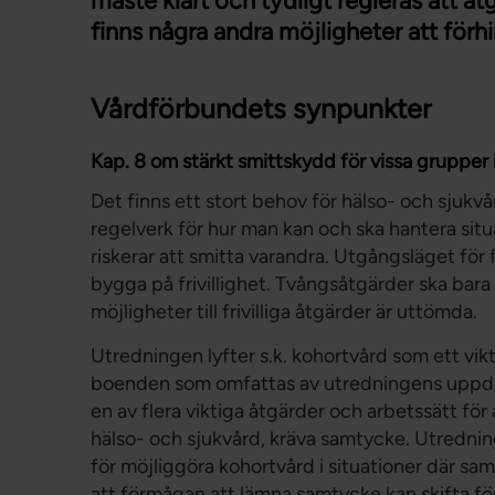
måste klart och tydligt regleras att å
finns några andra möjligheter att förh
Vårdförbundets synpunkter
Kap. 8 om stärkt smittskydd för vissa grupper
Det finns ett stort behov för hälso- och sjukvå
regelverk för hur man kan och ska hantera sit
riskerar att smitta varandra. Utgångsläget för
bygga på frivillighet. Tvångsåtgärder ska bara 
möjligheter till frivilliga åtgärder är uttömda.
Utredningen lyfter s.k. kohortvård som ett vik
boenden som omfattas av utredningens uppdra
en av flera viktiga åtgärder och arbetssätt för
hälso- och sjukvård, kräva samtycke. Utrednin
för möjliggöra kohortvård i situationer där s
att förmågan att lämna samtycke kan skifta f