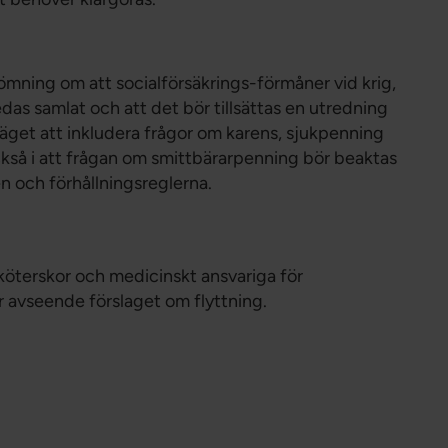
ning om att socialförsäkrings-förmåner vid krig,
redas samlat och att det bör tillsättas en utredning
äget att inkludera frågor om karens, sjukpenning
så i att frågan om smittbärarpenning bör beaktas
 och förhållningsreglerna.
köterskor och medicinskt ansvariga för
ar avseende förslaget om flyttning.