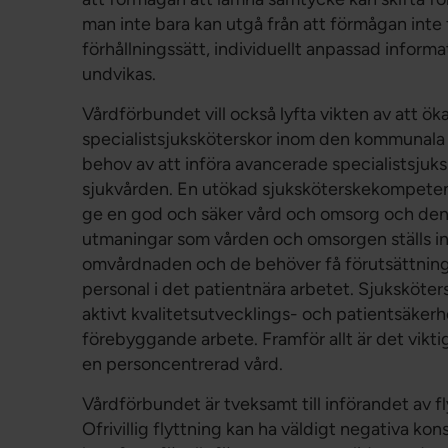
man inte bara kan utgå från att förmågan inte 
förhållningssätt, individuellt anpassad info
undvikas.
Vårdförbundet vill också lyfta vikten av att ök
specialistsjuksköterskor inom den kommunala 
behov av att införa avancerade specialistsju
sjukvården. En utökad sjuksköterskekompeten
ge en god och säker vård och omsorg och den är
utmaningar som vården och omsorgen ställs in
omvårdnaden och de behöver få förutsättningar
personal i det patientnära arbetet. Sjuksköte
aktivt kvalitetsutvecklings- och patientsäker
förebyggande arbete. Framför allt är det viktig
en personcentrerad vård.
Vårdförbundet är tveksamt till införandet av 
Ofrivillig flyttning kan ha väldigt negativa ko