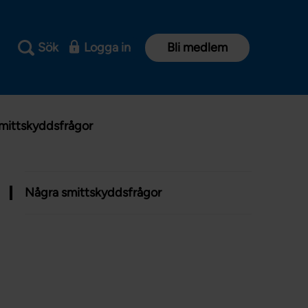
Sök
Logga in
Bli medlem
mittskyddsfrågor
Några smittskyddsfrågor