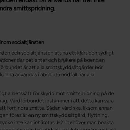
tgärden endast får används när det inte
Förtroendevald
indra smittspridning.
Student
Chef
 inom socialtjänsten
rden och socialtjänsten att ha ett klart och tydligt
uationer där patienter och brukare på boenden
 förbundet är att alla smittskyddsåtgärder bör
kunna användas i absoluta nödfall när alla
tigt arbetssätt för skydd mot smittspridning på de
g. Vårdförbundet instämmer i att detta kan vara
 att förhindra smitta. Sådan vård ska, liksom annan
gen föreslår en ny smittskyddsåtgärd, flyttning,
amtycke inte kan inhämtas. Här behöver man beakta
ör personer som har nedsatt beslutsförmåga och att