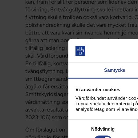
kan, fram för allt för personer som lider av de
förvirring. En tvångsflyttning skulle innebära i
flyttning skulle troligen också vara kortvari
polishandräckning skulle det vara mycket traum
bättre att vara kvar i sin invanda hemmiljö med
gärna att man borde överväga andra alternativ 
tillfällig isolering i den egna bostaden, men av
skäl. Vårdförbundet kan dock se att samma skä
En tillfällig, kortvarig isolering skulle kunna v
Samtycke
tvångsflyttning. Isolering får inte heller utgö
smittbegränsande åtgärder och arbetssätt inte 
åtgärd får ersätta krav på adekvat bemanning,
Vi använder cookies
Smittskyddslagen borde kunna anpassas även 
Vårdförbundet använder cookie
vårdinrättning som bedrivs av en region. Vårdf
kunna spela videomaterial på 
avvakta resultat av den pågående utredningen
analysföretag som vi använd
2023:106) som också utreder fråga om extrao
Samtyckesval
Om förslaget om flyttning genomförs bör det vara
Nödvändig
nödvändig för att skydda andra boende från at