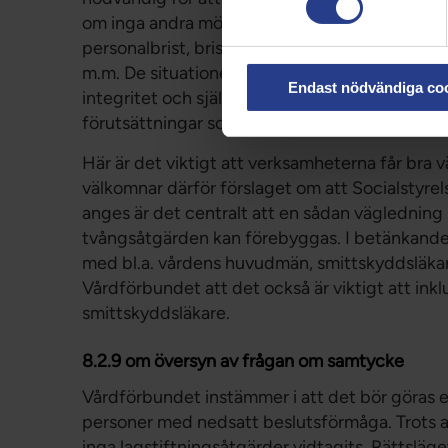
om inga andra möjligheter står till buds och f
personalbrist, bristande anpassning av lokalern
m.m. De situationer där tvångsflyttning ska va
Endast nödvändiga co
integritet och självbestämmande vara väl beskri
förutsättningar som ska uppfyllda för att ku
Här är det viktigt att verksamheterna får bra
välkomnar därför förslaget om att Socialstyre
anges är det centralt att en sådan väglednin
tvångsåtgärden kan förebyggas. I betänkandet
med bl.a. vårdens huvudmän, smittskyddsläkar
Vårdförbundet att det också är viktigt att ink
smittskyddsläkare.
8.2.9 om översyn av frågan om samtycke
Vårdförbundet instämmer i att det bör göras e
personer med nedsatt beslutsförmåga. Trots 
inga lagstiftningsåtgärder vidtagits. Rättsläg