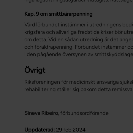
Kap. 9 om smittbärarpenning
Vårdförbundet instämmer i utredningens bedöm
krigsfara och allvarliga fredstida kriser bör ut
om detta. Vid en sådan utredning är det angel
och föräldrapenning. Förbundet instämmer ock
i den pågående översynen av smittskyddslagen
Övrigt
Riksföreningen för medicinskt ansvariga sjuks
rehabilitering ställer sig bakom detta remissv
Sineva Ribeiro
, förbundsordförande
Uppdaterad:
29 feb 2024