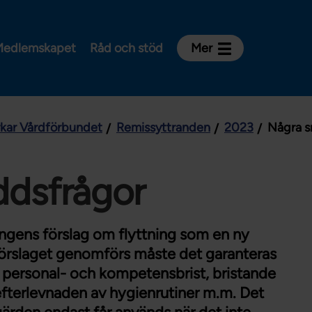
edlemskapet
Råd och stöd
Mer
Kontakt
Avdelningar och riksklubbar
rkar Vårdförbundet
Remissyttranden
2023
Några s
Om Vårdförbundet
Press
Aktiviteter och utbildningar
ddsfrågor
För dig som är:
Sjuksköterska
ingens förslag om flyttning som en ny
Barnmorska
förslaget genomförs måste det garanteras
v personal- och kompetensbrist, bristande
Röntgensjuksköterska
i efterlevnaden av hygienrutiner m.m. Det
Biomedicinsk analytiker