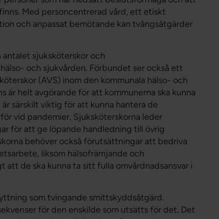
finns. Med personcentrerad vård, ett etiskt
rmation och anpassat bemötande kan tvångsåtgärder
a antalet sjuksköterskor och
hälso- och sjukvården. Förbundet ser också ett
ksköterskor (AVS) inom den kommunala hälso- och
s är helt avgörande för att kommunerna ska kunna
 särskilt viktig för att kunna hantera de
för vid pandemier. Sjuksköterskorna leder
 för att ge löpande handledning till övrig
rskorna behöver också förutsättningar att bedriva
hetsarbete, liksom hälsofrämjande och
t att de ska kunna ta sitt fulla omvårdnadsansvar i
flyttning som tvingande smittskyddsåtgärd.
nsekvenser för den enskilde som utsätts för det. Det