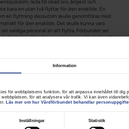
menssjukdom, leda till ökad oro, ångest och
nte bara en utan två flyttar för den enskilde. En
g. Om en flyttning dessutom skulle genomföras med
atiskt för den enskilde. Det skulle kunna vara
 sin vanliga personal än att flytta. Förbundet ser
än flyttning. Utredningen tar upp möjligheten till
färdar detta av principiella, etiska och praktiska
l kan göra sig gällande även vid tvångsflyttning.
ara mindre skadlig för den enskilde än en
Information
ra annat än en sista utväg om andra
fungerar. Det är givet att inte heller denna
 efterlevnad av hygienrutiner m.m.
för vård och omsorg som bedrivs utanför en
s för webbplatsens funktion, för att anpassa innehållet till dig på
örbundet anser att det skulle kunna vara bra att
webbplatsen, för att analysera vår trafik. Vi kan även vidarebefor
 Stärkt beredskap inför framtida pandemier (Dir.
er.
Läs mer om hur Vårdförbundet behandlar personuppgifte
rdinära smittskyddsåtgärder.
 helt klar visat att åtgärden i varje enskilt fall är
Inställningar
Statistik
t smittas. Sådana åtgärden ska endast få vidtas