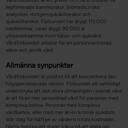
Vårdförbundet är ett yrkes- och fackförbund för
legitimerade barnmorskor, biomedicinska
analytiker, röntgensjuksköterskor och
sjuksköterskor. Förbundet har drygt 113 000
medlemmar, varav drygt 90 000 är
yrkesverksamma inom hälso- och sjukvård.
Vårdförbundet arbetar för en personcentrerad,
säker och jämlik vård.
Allmänna synpunkter
Vårdförbundet är positivt till att koncentrera den
högspecialiserade vården. Förbundet vill samtidigt
understryka att den stora utmaningen i svensk vård
är att få en mer samordnad vård för personer med
komplexa behov. Personer med komplexa
vårdbehov, eller med mer än en kronisk sjukdom,
står idag för hälften av vårdens totala kostnader.
Därför behövs ett starkt fokus på att ställa om