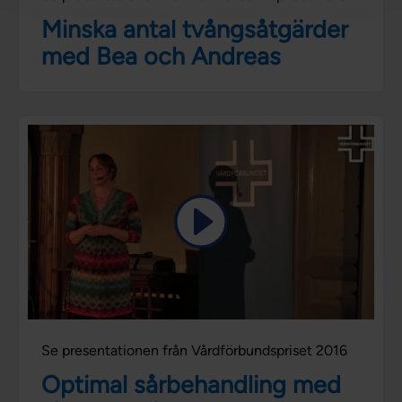
Minska antal tvångsåtgärder
med Bea och Andreas
Se presentationen från Vårdförbundspriset 2016
Optimal sårbehandling med