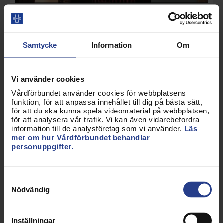
Se presentationen från Vårdförbundspriset 2016
Maria Hogenäs om
Samtycke
Information
Om
Födelsehusets Doula &
Kulturtolk
Vi använder cookies
Vårdförbundet använder cookies för webbplatsens
funktion, för att anpassa innehållet till dig på bästa sätt,
för att du ska kunna spela videomaterial på webbplatsen,
för att analysera vår trafik. Vi kan även vidarebefordra
information till de analysföretag som vi använder.
Läs
mer om hur Vårdförbundet behandlar
personuppgifter.
Samtyckesval
Nödvändig
Forskning
GPCC - Forskning om
Inställningar