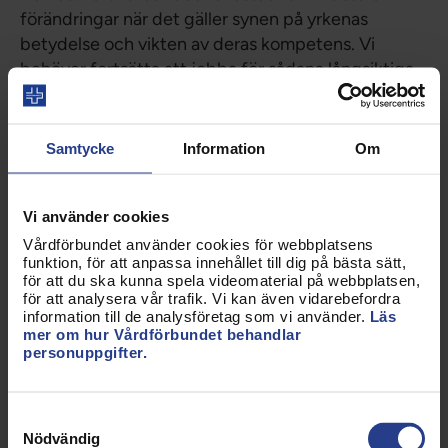
förändringar när det gäller synen på yrkenas
betydelse och vikten av deras kompetens. Vi
behöver fortsätta att jobba för sådana långsiktiga
förändringar. Samtidigt är det viktigt att varje
enskild medlem här och nu känner nyttan med
medlemskapet i sin yrkesutövning. Båda dessa
Samtycke
Information
Om
perspektiv genomsyrar de kongressbeslut som
förbundsstyrelsen arbetar efter idag.
Vi använder cookies
Vårdförbundet använder cookies för webbplatsens
funktion, för att anpassa innehållet till dig på bästa sätt,
Hur säkerställer vi att
för att du ska kunna spela videomaterial på webbplatsen,
för att analysera vår trafik. Vi kan även vidarebefordra
Vårdförbundets politik och viktiga
information till de analysföretag som vi använder.
Läs
frågor drivs lokalt ute i landet om de
mer om hur Vårdförbundet behandlar
personuppgifter.
lokala Vårdförbundsavdelningarna
inte finns kvar?
Samtyckesval
Vårdförbundet kommer alltid ha en lokal
Nödvändig