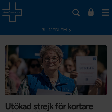
BLI MEDLEM
Utökad strejk för kortare