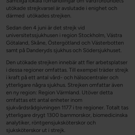
Samtliga lokala förhandlingar om Vårdförbundets
utökade strejkvarsel är avslutade i enighet och
därmed utökades strejken.
Sedan den 4 juni är det strejk vid
universitetssjukhusen i region Stockholm, Västra
Götaland, Skåne, Östergötland och Västerbotten
samt på Danderyds sjukhus och Södersjukhuset.
Den utökade strejken innebär att fler arbetsplatser
i dessa regioner omfattas. Till exempel träder strejk
i kraft på ett antal vård- och hälsocentraler och
ytterligare några sjukhus. Strejken omfattar även
en ny region: Region Värmland. Utöver detta
omfattas ett antal enheter inom
sjukvårdsrådgivningen 1177 i tre regioner. Totalt tas
ytterligare drygt 1300 barnmorskor, biomedicinska
analytiker, röntgensjuksköterskor och
sjuksköterskor ut i strejk.