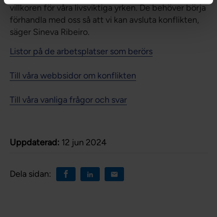
villkoren för våra livsviktiga yrken. De behöver börja
förhandla med oss så att vi kan avsluta konflikten,
säger Sineva Ribeiro.
Listor på de arbetsplatser som berörs
Till våra webbsidor om konflikten
Till våra vanliga frågor och svar
Uppdaterad:
12 jun 2024
Dela sidan: