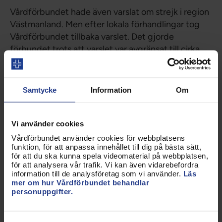
Vårdförbundet hade även varslat om strejk i region
Västmanland. Men efter lokala förhandlingar tog
Vårdförbundet tillbaka varslet. Det gjorde
förbundet trots att varslet var avgränsat till cirka
60 personer på fyra arbetsplatser. Regionen ansåg
att dessa ca 60 sjuksköterskor inte kunde omfattas
av stridsåtgärder utan att det skulle kunna innebära
Samtycke
Information
Om
samhällsfara.
– Det som hänt i Västmanland innebär att
Vi använder cookies
konflikträtten är satt ur spel. Det är ett allvarligt
Vårdförbundet använder cookies för webbplatsens
tecken när sjukvården är så skör att ett 60-tal
funktion, för att anpassa innehållet till dig på bästa sätt,
sjuksköterskor inte kan utöva sina fackliga
för att du ska kunna spela videomaterial på webbplatsen,
för att analysera vår trafik. Vi kan även vidarebefordra
rättigheter. Det bekräftar bara att vården är så
information till de analysföretag som vi använder.
Läs
underbemannad att arbetsgivaren vägrar låta oss
mer om hur Vårdförbundet behandlar
personuppgifter.
strejka för att långsiktigt rädda vården, säger
Sineva Ribeiro.