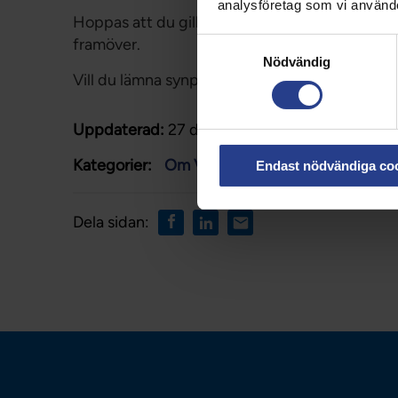
analysföretag som vi använd
Hoppas att du gillar den nya designen på Vår
Samtyckesval
framöver.
Nödvändig
Vill du lämna synpunkter? Mejla info.medlem
Uppdaterad:
27 dec 2021
Kategorier:
Om Vårdförbundet
Nationellt
Endast nödvändiga co
Dela sidan: