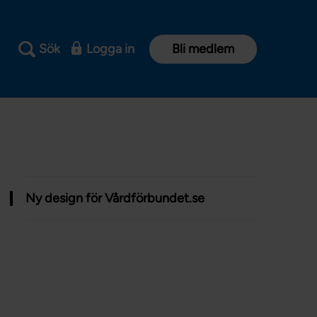
Sök
Logga in
Bli medlem
Ny design för Vårdförbundet.se