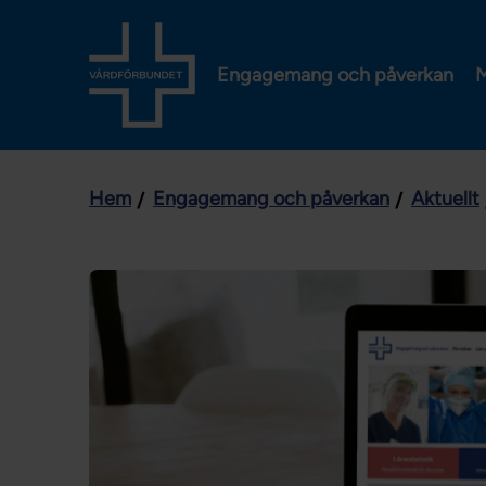
Engagemang och påverkan
M
Hem
Engagemang och påverkan
Aktuellt