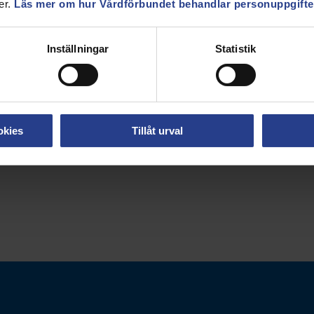
er.
Läs mer om hur Vårdförbundet behandlar personuppgifte
dförbundet.se! Det kommer också fler ändringar
Inställningar
Statistik
sutveckling@vardforbundet.se.
okies
Tillåt urval