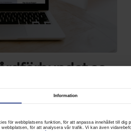
Förtroendevald
Student
Chef
årdförbundet.se
! Webbplatsen har fått ny design,
t du som besökare nu enklare ska hitta
Information
 sajten mer överskådlig.
ar en ny struktur hittar du ingångarna på nya
s för webbplatsens funktion, för att anpassa innehållet till dig på
webbplatsen, för att analysera vår trafik. Vi kan även vidarebefor