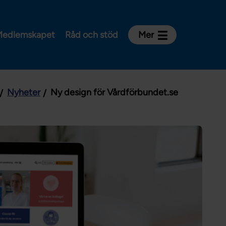
edlemskapet
Råd och stöd
Mer
Kontakt
Avdelningar och riksklubbar
Nyheter
Ny design för Vårdförbundet.se
Om Vårdförbundet
Press
Aktiviteter och utbildningar
För dig som är:
Sjuksköterska
Barnmorska
Röntgensjuksköterska
Biomedicinsk analytiker