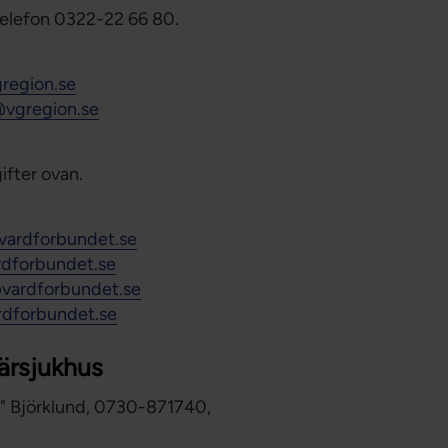
Förtroendevald
 telefon 0322-22 66 80.
Student
Chef
region.se
@vgregion.se
ifter ovan.
vardforbundet.se
rdforbundet.se
@vardforbundet.se
rdforbundet.se
ärsjukhus
en" Björklund, 0730-871740,