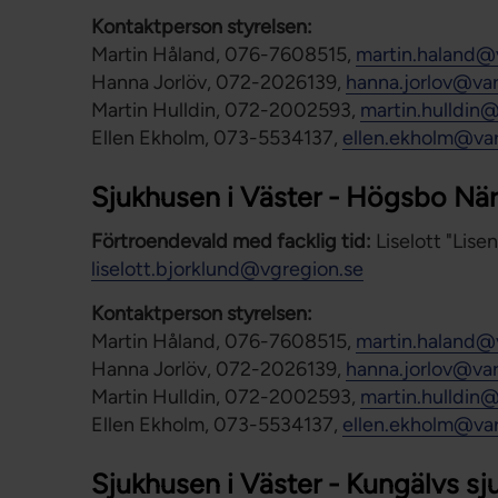
Kontaktperson styrelsen:
Martin Håland, 076-7608515,
martin.haland@
Hanna Jorlöv, 072-2026139,
hanna.jorlov@va
Martin Hulldin, 072-2002593,
martin.hulldin
Ellen Ekholm, 073-5534137,
ellen.ekholm@va
Sjukhusen i Väster - Högsbo Nä
Förtroendevald med facklig tid:
Liselott "Lise
liselott.bjorklund@vgregion.se
Kontaktperson styrelsen:
Martin Håland, 076-7608515,
martin.haland@
Hanna Jorlöv, 072-2026139,
hanna.jorlov@va
Martin Hulldin, 072-2002593,
martin.hulldin
Ellen Ekholm, 073-5534137,
ellen.ekholm@va
Sjukhusen i Väster - Kungälvs sj