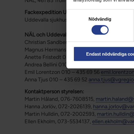
NÄL, 461 85 Trollhättan,
vardforbundet.nu@vg
Fackexpedition Uddevalla sjukhus
Samtyckesval
Nödvändig
Uddevalla sjukhus, Fjällvägen 9, 451 80 Uddev
NÄL och Uddevalla bemannas av:
Christian Sandberg 010 – 435 69 51
christian
Magnus Hermansson 010 – 435 69 55
magnus
Endast nödvändiga co
Anette Fristedt 010 – 435 69 54
anette.frist
Andrea Bellini 010 – 435 69 53
andrea.bellini
Emil Lorentzon 010 – 435 69 56
emil.lorentz
Anna Tjus 010 – 435 69 52
anna.tjus@vgregio
Kontaktperson styrelsen:
Martin Håland, 076-7608515,
martin.haland@
Hanna Jorlöv, 072-2026139,
hanna.jorlov@va
Martin Hulldin, 072-2002593,
martin.hulldin
Ellen Ekholm, 073-5534137,
ellen.ekholm@va