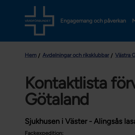
Engagemang och påverkan
M
Hem
Avdelningar och riksklubbar
Västra 
Kontaktlista för
Götaland
Sjukhusen i Väster - Alingsås las
Fackexpedition: