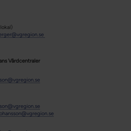
lokal)
erger@vgregion.se
ans Vårdcentraler
sson@vgregion.se
sson@vgregion.se
johansson@vgregion.se