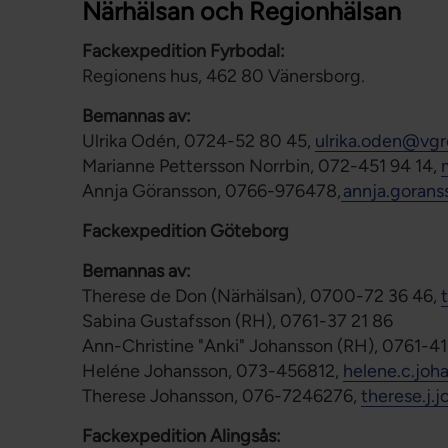
Närhälsan och Regionhälsan
Fackexpedition Fyrbodal:
Regionens hus, 462 80 Vänersborg.
Bemannas av:
Ulrika Odén, 0724-52 80 45,
ulrika.oden@vgr
Marianne Pettersson Norrbin, 072-451 94 14,
Annja Göransson, 0766-976478,
annja.goran
Fackexpedition Göteborg
Bemannas av:
Therese de Don (Närhälsan), 0700-72 36 46,
Sabina Gustafsson (RH), 0761-37 21 86
Ann-Christine "Anki" Johansson (RH), 0761-41
Heléne Johansson, 073-456812,
helene.c.jo
Therese Johansson, 076-7246276,
therese.j.
Fackexpedition Alingsås: