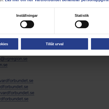
region.se
.
Inställningar
Statistik
alla,
vardforbundet.nu@vgregion.se
.
.sandberg@vgregion.se
.r.hermansson@vgregion.se
okies
Tillåt urval
edt@vgregion.se
@vgregion.se
on@vgregion.se
n.se
vardforbundet.se
rdforbundet.se
@vardforbundet.se
rdforbundet.se