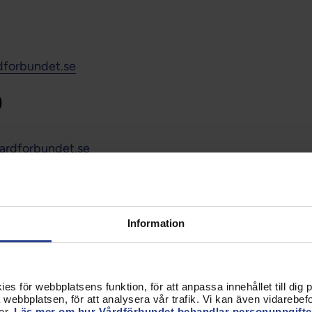
dforbundet.se
)
ardforbundet.se
Information
ion.se
s för webbplatsens funktion, för att anpassa innehållet till dig på
webbplatsen, för att analysera vår trafik. Vi kan även vidarebefor
er.
Läs mer om hur Vårdförbundet behandlar personuppgifte