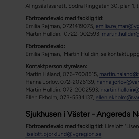
Alingsås lasarett, Södra Ringgatan 30, plan 1,
Förtroendevald med facklig tid:
Emilia Rejman, 0721419075,
emilia.rejman@vg
Martin Hulldin, 0722-002593,
martin.hulldin
Förtroendevald:
Emilia Rejman, Martin Hulldin, se kontaktuppg
Kontaktperson styrelsen:
Martin Håland, 076-7608515,
martin.haland@
Hanna Jorlöv, 072-2026139,
hanna.jorlov@va
Martin Hulldin, 072-2002593,
martin.hulldin
Ellen Ekholm, 073-5534137,
ellen.ekholm@va
Sjukhusen i Väster - Angereds N
Förtroendevald med facklig tid:
Liselott "Lis
liselott.bjorklund@vgregion.se