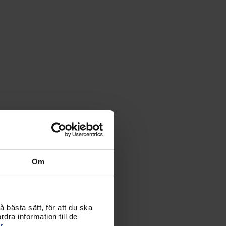
Om
 bästa sätt, för att du ska
dra information till de
r.