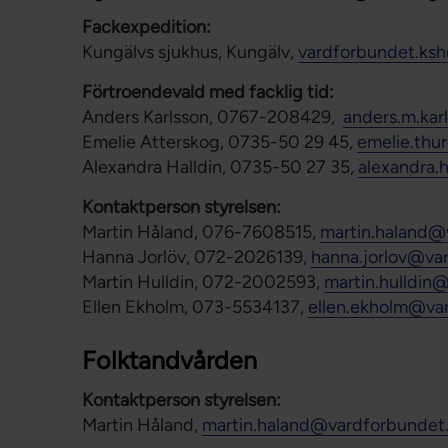
Fackexpedition:
Kungälvs sjukhus, Kungälv,
vardforbundet.ks
Förtroendevald med facklig tid:
Anders Karlsson, 0767-208429,
anders.m.kar
Emelie Atterskog, 0735-50 29 45,
emelie.thu
Alexandra Halldin, 0735-50 27 35,
alexandra.
Kontaktperson styrelsen:
Martin Håland, 076-7608515,
martin.haland@
Hanna Jorlöv, 072-2026139,
hanna.jorlov@va
Martin Hulldin, 072-2002593,
martin.hulldin
Ellen Ekholm, 073-5534137,
ellen.ekholm@va
Folktandvården
Kontaktperson styrelsen:
Martin Håland,
martin.haland@vardforbundet