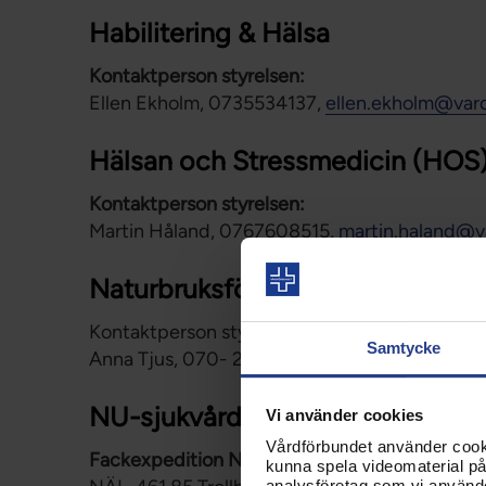
Habilitering & Hälsa
Kontaktperson styrelsen:
Ellen Ekholm, 0735534137,
ellen.ekholm@var
Hälsan och Stressmedicin (HOS
Kontaktperson styrelsen:
Martin Håland, 0767608515,
martin.haland@v
Naturbruksförvaltningen
Kontaktperson styrelsen:
Samtycke
Anna Tjus, 070- 200 28 80,
anna.tjus@vgreg
NU-sjukvården
Vi använder cookies
Vårdförbundet använder cookie
Fackexpedition NÄL
kunna spela videomaterial på 
analysföretag som vi använd