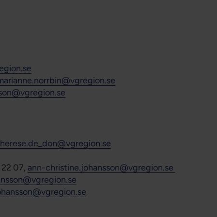
egion.se
marianne.norrbin@vgregion.se
sson@vgregion.se
therese.de_don@vgregion.se
 22 07,
ann-christine.johansson@vgregion.se
hansson@vgregion.se
johansson@vgregion.se