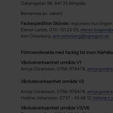
Oskarsgatan 9B, 441 33 Alingsås.
Bemannas av: vakant
Fackexpedition Skövde:
regionens hus (ingen 
Elenor Lunde, 070-151 23 05,
elenor.bogensb
Ann Österberg,
ann.osterberg@vgregion.se
Förtroendevalda med facklig tid inom Närhäls
Vårdvalverksamhet område V1
Annja Göransson, 0766-976478,
annja.goran
Vårdvalsverksamhet område V2
Annja Göransson, 0766-976478,
annja.goran
Heléne Johansson, 0737 - 45 68 12,
helene.c.
Vårdvalverksamhet område V3/V6