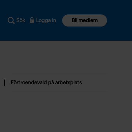
Sök
Logga in
Bli medlem
Förtroendevald på arbetsplats