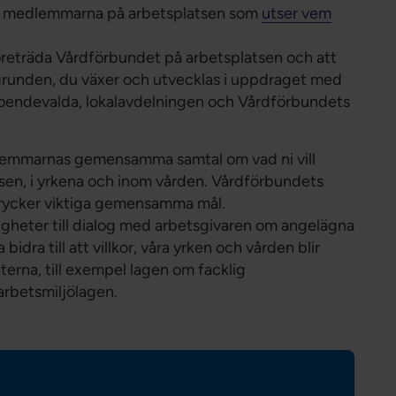
t medlemmarna på arbetsplatsen som
utser vem
företräda Vårdförbundet på arbetsplatsen och att
runden, du växer och utvecklas i uppdraget med
troendevalda, lokalavdelningen och Vårdförbundets
lemmarnas gemensamma samtal om vad ni vill
tsen, i yrkena och inom vården. Vårdförbundets
trycker viktiga gemensamma mål.
gheter till dialog med arbetsgivaren om angelägna
idra till att villkor, våra yrken och vården blir
eterna, till exempel lagen om facklig
betsmiljölagen.