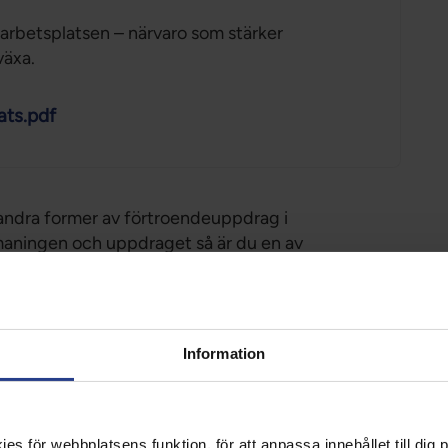
rbetsplatsen – närvaro som stärker
växa.
ats.pdf
andra former av förtroendeuppdrag i
maningen och uppdraget så är du en av
 ditt uppdrag. Utifrån förutsättningar och drivkraft
er av stöd för att utveckla kunskap och
Information
ngagerar dig i uppdraget
s för webbplatsens funktion, för att anpassa innehållet till dig på