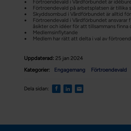
Förtroendevald i Vårdförbundet är idébur
Förtroendevald på arbetsplatsen är tillik
Skyddsombud i Vårdförbundet är alltid fö
Förtroendevald i Vårdförbundet ansvarar f
åsikter och idéer för att tillsammans finna
Medlemsinflytande
Medlem har rätt att delta i val av förtroe
Uppdaterad:
25 jan 2024
Kategorier:
Engagemang
Förtroendevald
Dela sidan: