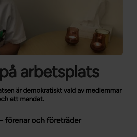
Förtroendevald
Student
Chef
på arbetsplats
latsen är demokratiskt vald av medlemmar
och ett mandat.
– förenar och företräder