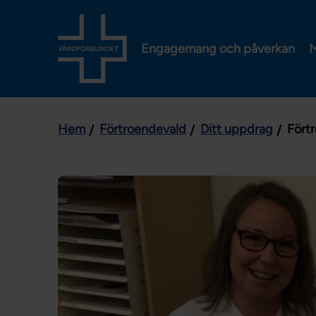
Engagemang och påverkan
M
Hem
Förtroendevald
Ditt uppdrag
Fört