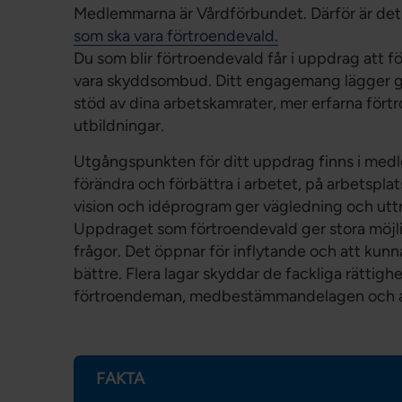
Medlemmarna är Vårdförbundet. Därför är de
som ska vara förtroendevald.
Du som blir förtroendevald får i uppdrag att 
vara skyddsombud. Ditt engagemang lägger g
stöd av dina arbetskamrater, mer erfarna för
utbildningar.
Utgångspunkten för ditt uppdrag finns i med
förändra och förbättra i arbetet, på arbetspla
vision och idéprogram ger vägledning och ut
Uppdraget som förtroendevald ger stora möjli
frågor. Det öppnar för inflytande och att kunna b
bättre. Flera lagar skyddar de fackliga rättigh
förtroendeman, medbestämmandelagen och ar
FAKTA