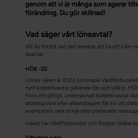
genom att vi är många som agerar tills
förändring. Du gör skillnad!
Vad säger vårt löneavtal?
Vill du förstå vad det innebär att ha ett icke-
läsa här.
HÖK -22
Under våren år 2022 tecknade Vårdförbundet 
nytt kollektivavtal gällande lön och villkor, H
finns ett giltigt, underskrivet kollektivavtal rå
arbetsgivare eller arbetstagare får lov att delta
exempelvis vara strejk eller planerade massu
Lokalt har Vårdförbundet och Region Skåne k
Sifferlöst avtal