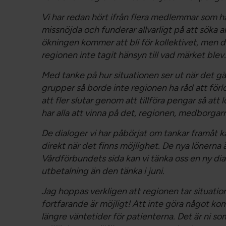
Vi har redan hört ifrån flera medlemmar som ha
missnöjda och funderar allvarligt på att söka a
ökningen kommer att bli för kollektivet, men de
regionen inte tagit hänsyn till vad märket blev.
Med tanke på hur situationen ser ut när det 
grupper så borde inte regionen ha råd att för
att fler slutar genom att tillföra pengar så att 
har alla att vinna på det, regionen, medborga
De dialoger vi har påbörjat om tankar framåt k
direkt när det finns möjlighet. De nya lönerna 
Vårdförbundets sida kan vi tänka oss en ny dia
utbetalning än den tänka i juni.
Jag hoppas verkligen att regionen tar situation
fortfarande är möjligt! Att inte göra något ko
längre väntetider för patienterna. Det är ni so