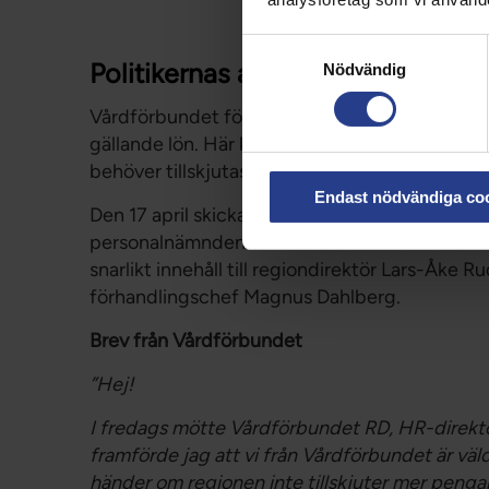
Samtyckesval
Politikernas ansvar
Nödvändig
Vårdförbundet för dialoger med de ansvariga p
gällande lön. Här kan du läsa en del av det Vår
behöver tillskjutas mer pengar till årets lönere
Endast nödvändiga co
Den 17 april skickades nedanstående till reg
personalnämndens ordförande Linda Allansso
snarlikt innehåll till regiondirektör Lars-Åke
förhandlingschef Magnus Dahlberg.
Brev från Vårdförbundet
”Hej!
I fredags mötte Vårdförbundet RD, HR-direktö
framförde jag att vi från Vårdförbundet är väld
händer om regionen inte tillskjuter mer pengar 