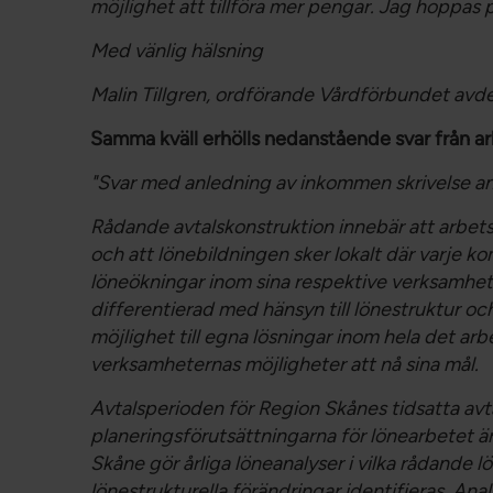
möjlighet att tillföra mer pengar. Jag hoppas p
Med vänlig hälsning
Malin Tillgren, o
rdförande Vårdförbundet avde
Samma kväll erhölls nedanstående svar från a
"Svar med anledning av inkommen skrivelse 
Rådande avtalskonstruktion innebär att arbetsg
och att lönebildningen sker lokalt där varje k
löneökningar inom sina respektive verksamhete
differentierad med hänsyn till lönestruktur och
möjlighet till egna lösningar inom hela det arb
verksamheternas möjligheter att nå sina mål.
Avtalsperioden för Region Skånes tidsatta avt
planeringsförutsättningarna för lönearbetet är
Skåne gör årliga löneanalyser i vilka rådande 
lönestrukturella förändringar identifieras. An