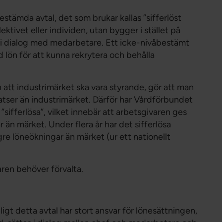
tämda avtal, det som brukar kallas ”sifferlöst
lektivet eller individen, utan bygger i stället på
ön i dialog med medarbetare. Ett icke-nivåbestämt
d lön för att kunna rekrytera och behålla
tt industrimärket ska vara styrande, gör att man
atser än industrimärket. Därför har Vårdförbundet
”sifferlösa”, vilket innebär att arbetsgivaren ges
 än märket. Under flera år har det sifferlösa
e löneökningar än märket (ur ett nationellt
varen behöver förvalta.
ligt detta avtal har stort ansvar för lönesättningen,