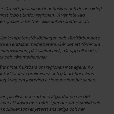
r fått sitt preliminära lönebesked och de är väldigt
nnat jobb utanför regionen. Vi vet inte vad
 signaler vi får från olika enhetschefer är att
gäller kompetensförsörjningen och Vårdförbundets
lora en endaste medarbetare. Går det att förhindra
lönerevisionen, på kollektivnivå, når upp till märket
rna och våra medlemmar.
änns inte fruktbara om regionen inte agerar nu
är fortfarande preliminära och går att höja. Från
log kring om justering av lönerna innebär senare
en på allvar och sätter in åtgärder nu när det
mmer att kosta mer, både i pengar, arbetsmiljö och
m politiker som är ytterst ansvariga och har