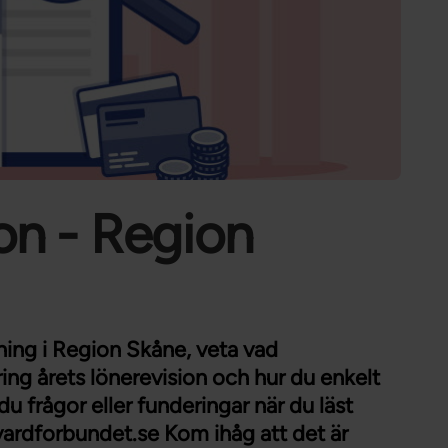
Förtroendevald
Student
Chef
ion - Region
ing i Region Skåne, veta vad
ng årets lönerevision och hur du enkelt
du frågor eller funderingar när du läst
ardforbundet.se Kom ihåg att det är