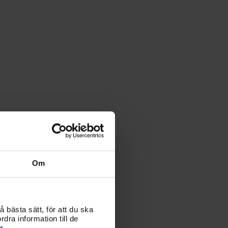
Om
 bästa sätt, för att du ska
dra information till de
r.