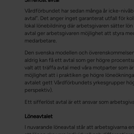
Vårdförbundet har sedan många år icke-nivåbes
avtal”. Det anger inget garanterat utfall för kol
lokal lönebildning där arbetsgivaren sätter l
avtal ger arbetsgivaren möjlighet att styra me
medarbetare.
Den svenska modellen och överenskommelsen a
aldrig kan få ett avtal som ger högre procents
valt att träffa avtal med våra motparter som är 
möjlighet att i praktiken ge högre löneökningar
avtalet gett Vårdförbundets yrkesgrupper högr
perspektiv).
Ett sifferlöst avtal är ett ansvar som arbetsgi
Löneavtalet
I nuvarande löneavtal står att arbetsgivarna en