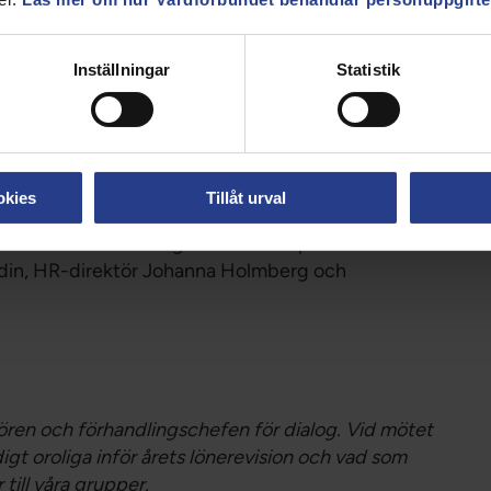
Inställningar
Statistik
olitikerna och tjänstemännen på flera sätt
dförbundet framfört kring att vi anser att det
vision, samt deras svar.
okies
Tillåt urval
ionstyrelsens ordförande Carl-Johan Sonesson och
n Wester. Samma dag skickades e-post med
 Rudin, HR-direktör Johanna Holmberg och
ren och förhandlingschefen för dialog. Vid mötet
igt oroliga inför årets lönerevision och vad som
till våra grupper.