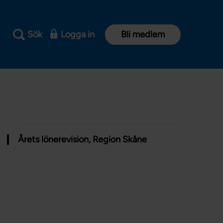
Sök
Logga in
Bli medlem
Årets lönerevision, Region Skåne