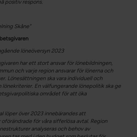
å positiv respons.
lning Skåne”
rbetsgivaren
angående löneöversyn 2023
ivaren har ett stort ansvar för lönebildningen,
ommun och varje region ansvarar för lönerna och
r. Lönesättningen ska vara individuell och
 lönekriterier. En välfungerande lönepolitik ska ge
etsgivarpolitiska området för att öka
al löper över 2023 innebärandes att
 oförändrade för våra sifferlösa avtal. Region
lönestrukturer analyseras och behov av
alysen tas med i den budget som beslutas för