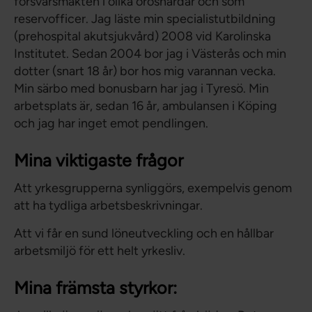
försvarsmakten i olika oroshärdar och som
reservofficer. Jag läste min specialistutbildning
(prehospital akutsjukvård) 2008 vid Karolinska
Institutet. Sedan 2004 bor jag i Västerås och min
dotter (snart 18 år) bor hos mig varannan vecka.
Min särbo med bonusbarn har jag i Tyresö. Min
arbetsplats är, sedan 16 år, ambulansen i Köping
och jag har inget emot pendlingen.
Mina viktigaste frågor
Att yrkesgrupperna synliggörs, exempelvis genom
att ha tydliga arbetsbeskrivningar.
Att vi får en sund löneutveckling och en hållbar
arbetsmiljö för ett helt yrkesliv.
Mina främsta styrkor: