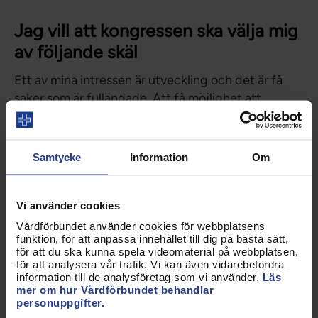
Jag vill att kongressen ska välja mig
av följande skäl
Ett av mina intressen är utveckling och det är få
saker som är fulländade. Att få möjlighet att
verkligen gå på djupet i avtalen kommer att vara
både utmanande och utvecklande, men jag tror att
mitt engagemang kommer vara ett positivt bidrag
Samtycke
Information
Om
och detta är något jag ser fram emot med stor
ödmjukhet.
Vi använder cookies
Jag sitter idag (i egenskap av skyddsombud) med i
Vårdförbundet använder cookies för webbplatsens
ambulanssjukvårdens upphandlingsgrupp i region
funktion, för att anpassa innehållet till dig på bästa sätt,
Västmanland, där vi arbetar med
för att du ska kunna spela videomaterial på webbplatsen,
för att analysera vår trafik. Vi kan även vidarebefordra
upphandlingsunderlag för fordon.
information till de analysföretag som vi använder.
Läs
mer om hur Vårdförbundet behandlar
Detta betyder demokrati för mig
personuppgifter.